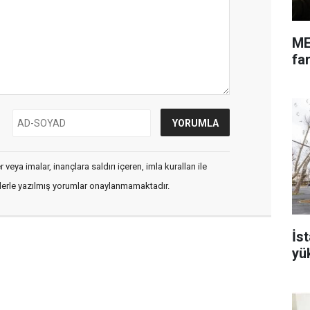
ME
far
veya imalar, inançlara saldırı içeren, imla kuralları ile
flerle yazılmış yorumlar onaylanmamaktadır.
İs
yü