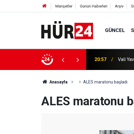
Manşetler
Günün Haberleri
Arşiv
S
GÜNCEL
altına alındı
24
20:57
Vali Yav
Anasayfa
ALES maratonu başladı
ALES maratonu b