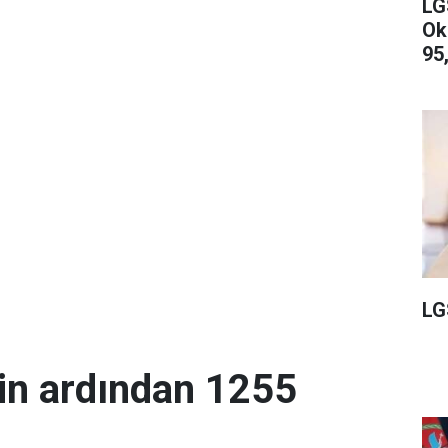
LG
Ok
95,
LG
in ardından 1255