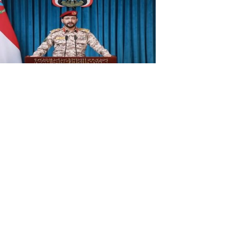
sarullah, Yemen'deki Suudi
vvetlerini hedef aldı: Çok sayıda
 ve yaralı var