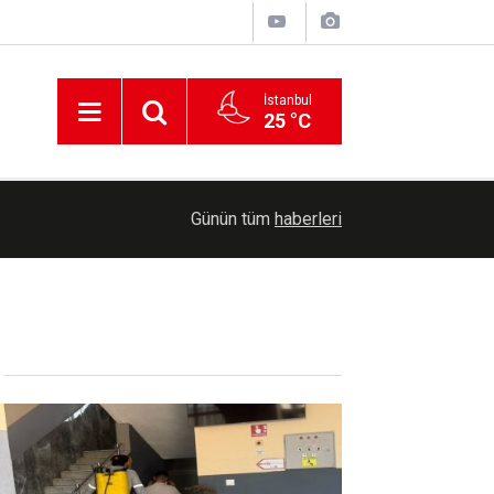
İstanbul
25 °C
Ensarullah, Yemen'deki Suudi kuvvetlerini hedef a
20:44
Günün tüm
haberleri
var