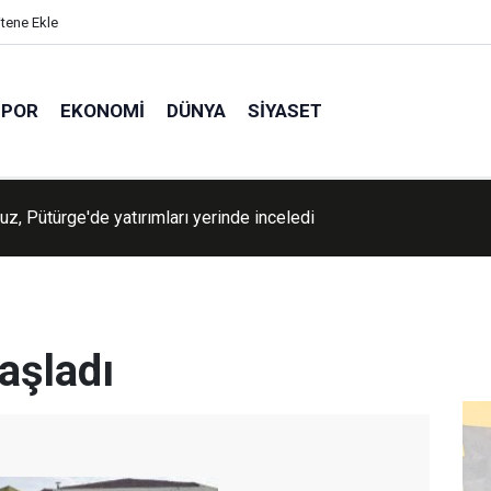
itene Ekle
SPOR
EKONOMI
DÜNYA
SIYASET
uz, Pütürge'de yatırımları yerinde inceledi
aşladı