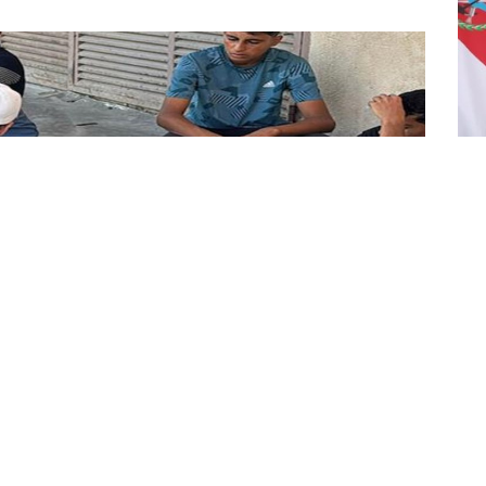
En
ku
ölü