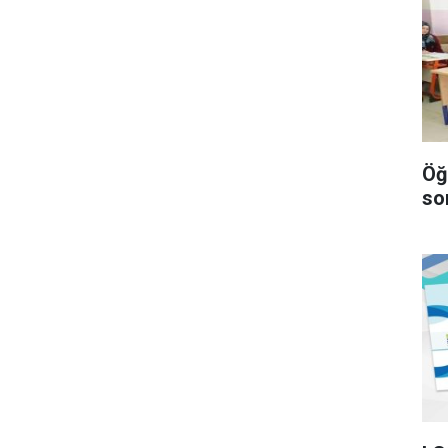
Öğ
so