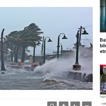
Ba
bi
et