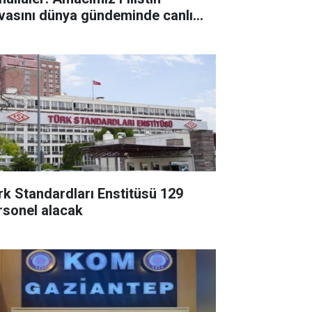
vasını dünya gündeminde canlı
tmak
rk Standardları Enstitüsü 129
rsonel alacak