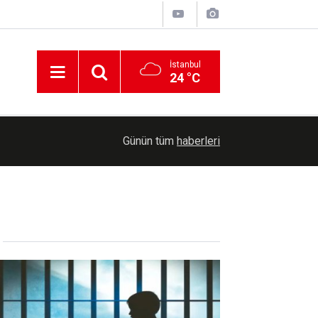
İstanbul
24 °C
Abluka altındaki Gazze'de halk kavurucu sıcakl
14:26
Günün tüm
haberleri
veriyor