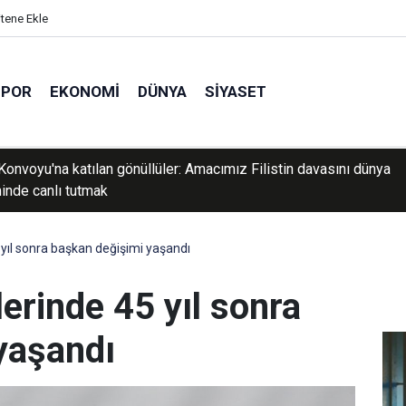
itene Ekle
SPOR
EKONOMI
DÜNYA
SIYASET
andardları Enstitüsü 129 personel alacak
yıl sonra başkan değişimi yaşandı
erinde 45 yıl sonra
yaşandı