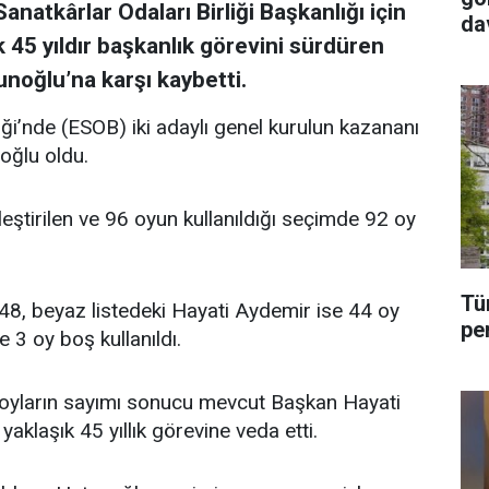
Sanatkârlar Odaları Birliği Başkanlığı için
da
 45 yıldır başkanlık görevini sürdüren
tu
unoğlu’na karşı kaybetti.
iği’nde (ESOB) iki adaylı genel kurulun kazananı
noğlu oldu.
ştirilen ve 96 oyun kullanıldığı seçimde 92 oy
Tü
u 48, beyaz listedeki Hayati Aydemir ise 44 oy
pe
 3 oy boş kullanıldı.
 oyların sayımı sonucu mevcut Başkan Hayati
yaklaşık 45 yıllık görevine veda etti.