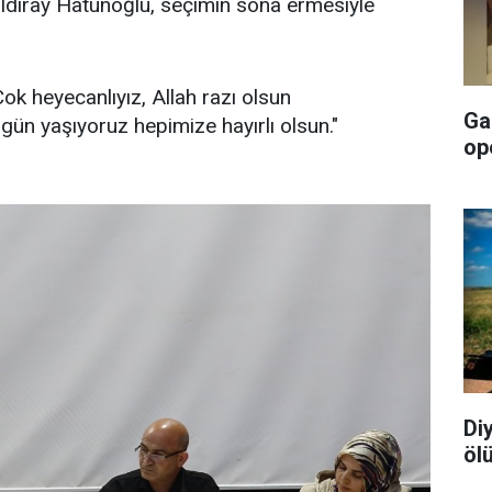
Yıldıray Hatunoğlu, seçimin sona ermesiyle
ok heyecanlıyız, Allah razı olsun
Ga
ün yaşıyoruz hepimize hayırlı olsun."
op
Di
öl