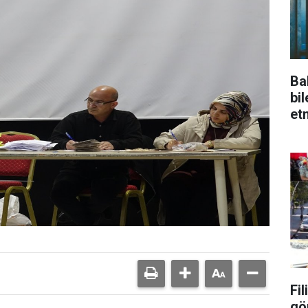
Ba
bi
et
Fi
gö