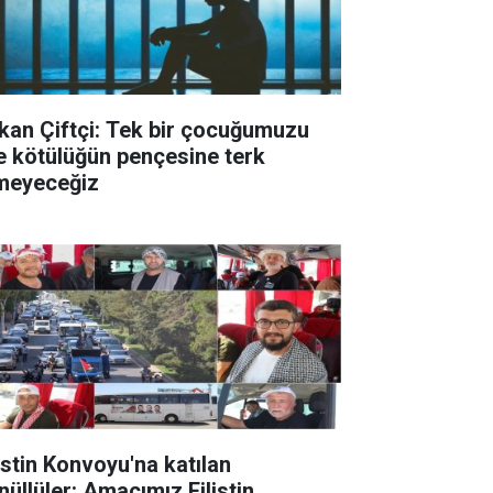
kan Çiftçi: Tek bir çocuğumuzu
le kötülüğün pençesine terk
meyeceğiz
listin Konvoyu'na katılan
nüllüler: Amacımız Filistin