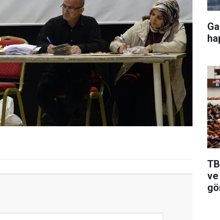
Ga
ha
TB
ve 
gö