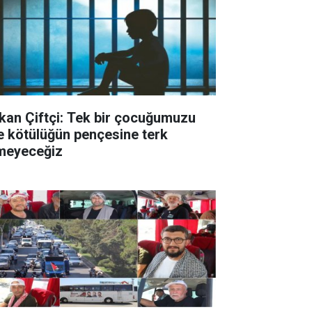
kan Çiftçi: Tek bir çocuğumuzu
le kötülüğün pençesine terk
meyeceğiz