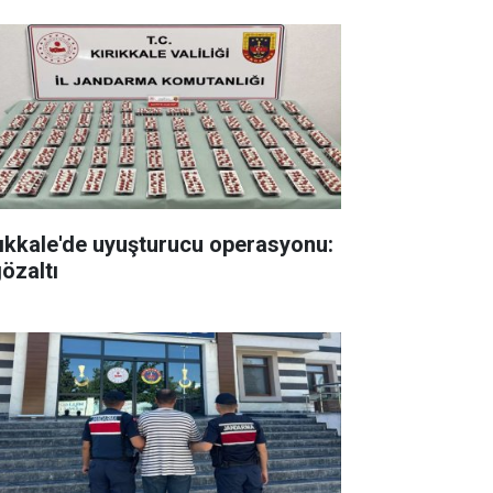
rıkkale'de uyuşturucu operasyonu:
gözaltı