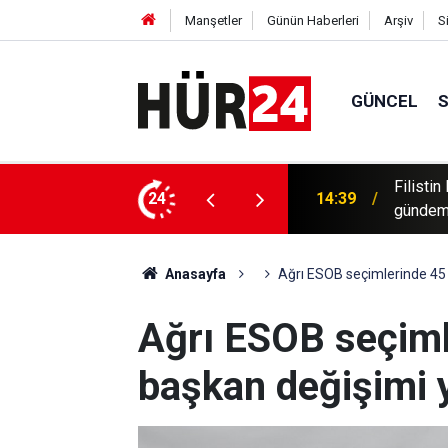
Manşetler
Günün Haberleri
Arşiv
S
GÜNCEL
lüler: Amacımız Filistin davasını dünya
24
14:32
Türk St
Anasayfa
Ağrı ESOB seçimlerinde 45 
Ağrı ESOB seçiml
başkan değişimi 