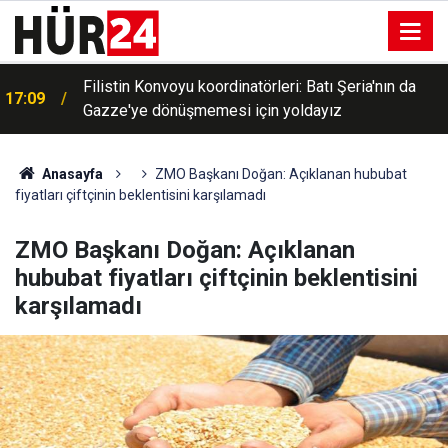
Filistin Konvoyu koordinatörleri: Batı Şeria'nın da
17:09
Gazze'ye dönüşmemesi için yoldayız
Avusturya Şansölyesi Stocker 10 Ağustos’ta
17:06
Türkiye’ye gelecek
Anasayfa
ZMO Başkanı Doğan: Açıklanan hububat
fiyatları çiftçinin beklentisini karşılamadı
ZMO Başkanı Doğan: Açıklanan
hububat fiyatları çiftçinin beklentisini
karşılamadı