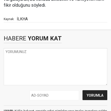
fikir olduğunu söyledi.
İLKHA
Kaynak:
HABERE
YORUM KAT
UYARI:
Küfür, hakaret, rencide edici cümleler veya imalar, inançlara saldırı