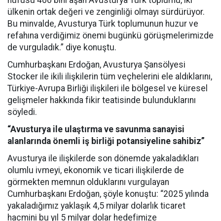
nüfusu 400 bini aşan Avusturya Türk toplumu, iki
ülkenin ortak değeri ve zenginliği olmayı sürdürüyor.
Bu minvalde, Avusturya Türk toplumunun huzur ve
refahına verdiğimiz önemi bugünkü görüşmelerimizde
de vurguladık.” diye konuştu.
Cumhurbaşkanı Erdoğan, Avusturya Şansölyesi
Stocker ile ikili ilişkilerin tüm veçhelerini ele aldıklarını,
Türkiye-Avrupa Birliği ilişkileri ile bölgesel ve küresel
gelişmeler hakkında fikir teatisinde bulunduklarını
söyledi.
“Avusturya ile ulaştırma ve savunma sanayisi
alanlarında önemli iş birliği potansiyeline sahibiz”
Avusturya ile ilişkilerde son dönemde yakaladıkları
olumlu ivmeyi, ekonomik ve ticari ilişkilerde de
görmekten memnun olduklarını vurgulayan
Cumhurbaşkanı Erdoğan, şöyle konuştu: “2025 yılında
yakaladığımız yaklaşık 4,5 milyar dolarlık ticaret
hacmini bu yıl 5 milyar dolar hedefimize