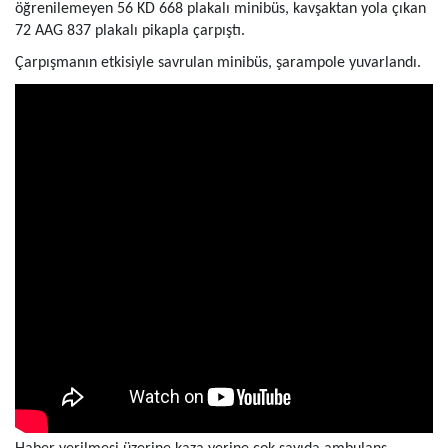
öğrenilemeyen 56 KD 668 plakalı minibüs, kavşaktan yola çıkan
72 AAG 837 plakalı pikapla çarpıştı.
Çarpışmanın etkisiyle savrulan minibüs, şarampole yuvarlandı.