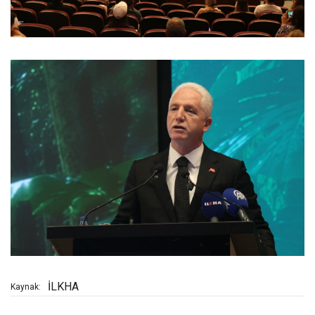
İLKHA
Kaynak: