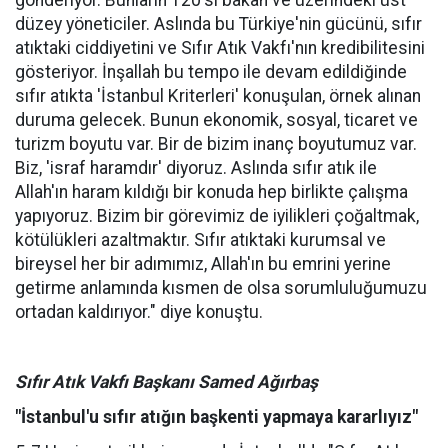
gönderiyor. Bunların 120'si bakan ve üzerindeki üst
düzey yöneticiler. Aslında bu Türkiye'nin gücünü, sıfır
atıktaki ciddiyetini ve Sıfır Atık Vakfı'nın kredibilitesini
gösteriyor. İnşallah bu tempo ile devam edildiğinde
sıfır atıkta 'İstanbul Kriterleri' konuşulan, örnek alınan
duruma gelecek. Bunun ekonomik, sosyal, ticaret ve
turizm boyutu var. Bir de bizim inanç boyutumuz var.
Biz, 'israf haramdır' diyoruz. Aslında sıfır atık ile
Allah'ın haram kıldığı bir konuda hep birlikte çalışma
yapıyoruz. Bizim bir görevimiz de iyilikleri çoğaltmak,
kötülükleri azaltmaktır. Sıfır atıktaki kurumsal ve
bireysel her bir adımımız, Allah'ın bu emrini yerine
getirme anlamında kısmen de olsa sorumluluğumuzu
ortadan kaldırıyor." diye konuştu.
Sıfır Atık Vakfı Başkanı Samed Ağırbaş
"İstanbul'u sıfır atığın başkenti yapmaya kararlıyız"