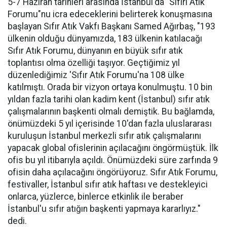
5-7 Haziran tarihleri arasında İstanbul'da "Sıfırı Atık
Forumu"nu icra edeceklerini belirterek konuşmasına
başlayan Sıfır Atık Vakfı Başkanı Samed Ağırbaş, "193
ülkenin olduğu dünyamızda, 183 ülkenin katılacağı
Sıfır Atık Forumu, dünyanın en büyük sıfır atık
toplantısı olma özelliği taşıyor. Geçtiğimiz yıl
düzenlediğimiz 'Sıfır Atık Forumu'na 108 ülke
katılmıştı. Orada bir vizyon ortaya konulmuştu. 10 bin
yıldan fazla tarihi olan kadim kent (İstanbul) sıfır atık
çalışmalarının başkenti olmalı demiştik. Bu bağlamda,
önümüzdeki 5 yıl içerisinde 10'dan fazla uluslararası
kuruluşun İstanbul merkezli sıfır atık çalışmalarını
yapacak global ofislerinin açılacağını öngörmüştük. İlk
ofis bu yıl itibarıyla açıldı. Önümüzdeki süre zarfında 9
ofisin daha açılacağını öngörüyoruz. Sıfır Atık Forumu,
festivaller, İstanbul sıfır atık haftası ve destekleyici
onlarca, yüzlerce, binlerce etkinlik ile beraber
İstanbul'u sıfır atığın başkenti yapmaya kararlıyız."
dedi.