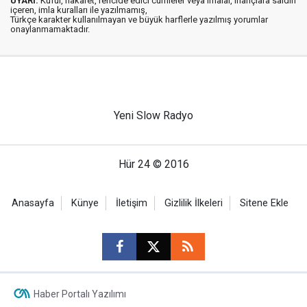
UYARI:
Küfür, hakaret, rencide edici cümleler veya imalar, inançlara saldırı
içeren, imla kuralları ile yazılmamış,
Türkçe karakter kullanılmayan ve büyük harflerle yazılmış yorumlar
onaylanmamaktadır.
Yeni Slow Radyo
Hür 24 © 2016
Anasayfa
Künye
İletişim
Gizlilik İlkeleri
Sitene Ekle
Haber Portalı Yazılımı