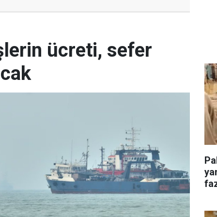
erin ücreti, sefer
acak
Pa
ya
faz