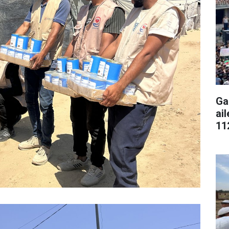
Ga
ai
11