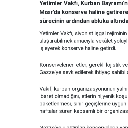
Yetimler Vakfı, Kurban Bayramı'nd
Mısır'da konserve haline getirerek
sürecinin ardından abluka altındak
Yetimler Vakfı, siyonist işgal rejimin
ulaştırabilmek amacıyla vekâlet yoluyl
işleyerek konserve haline getirdi.
Konservelenen etler, gerekli lojistik 
Gazze'ye sevk edilerek ihtiyaç sahibi ai
Vakıf, kurban organizasyonunun yaln
ibaret olmadığını, etlerin hijyenik koş
paketlenmesi, sınır geçişlerine uygun
haftalar süren kapsamlı bir organizasyo
Gazze'ye ulaştırılan konservelerin yanı