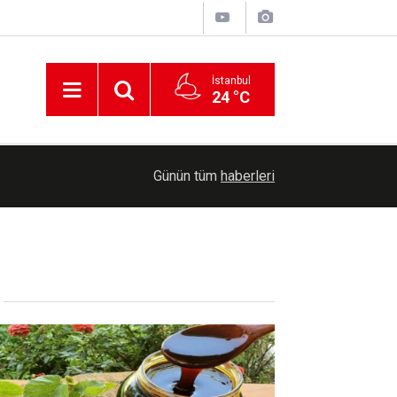
İstanbul
24 °C
00:25
Meteorolojiden Toz Taşınımı Uyarısı
Günün tüm
haberleri