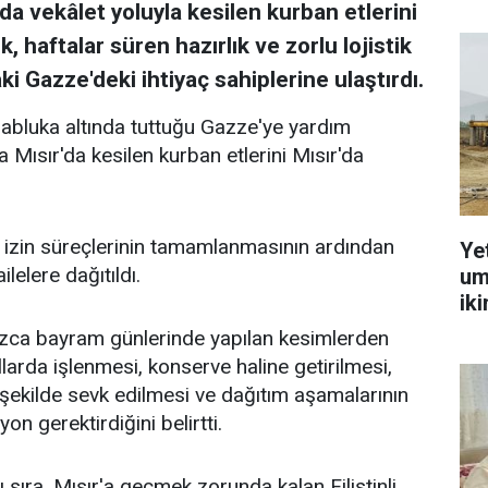
a vekâlet yoluyla kesilen kurban etlerini
, haftalar süren hazırlık ve zorlu lojistik
i Gazze'deki ihtiyaç sahiplerine ulaştırdı.
in abluka altında tuttuğu Gazze'ye yardım
a Mısır'da kesilen kurban etlerini Mısır'da
ve izin süreçlerinin tamamlanmasının ardından
Ye
lelere dağıtıldı.
um
ik
ızca bayram günlerinde yapılan kesimlerden
ullarda işlenmesi, konserve haline getirilmesi,
 şekilde sevk edilmesi ve dağıtım aşamalarının
n gerektirdiğini belirtti.
 sıra, Mısır'a geçmek zorunda kalan Filistinli