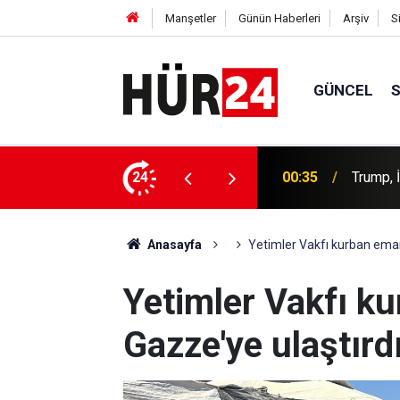
Manşetler
Günün Haberleri
Arşiv
S
GÜNCEL
akında sona ereceğini" söyledi
24
00:30
Cumhurb
Anasayfa
Yetimler Vakfı kurban eman
Yetimler Vakfı ku
Gazze'ye ulaştırd