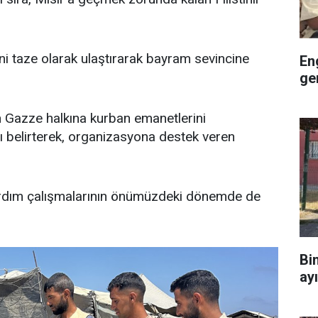
rini taze olarak ulaştırarak bayram sevincine
En
ge
n Gazze halkına kurban emanetlerini
ı belirterek, organizasyona destek veren
i yardım çalışmalarının önümüzdeki dönemde de
Bi
ay