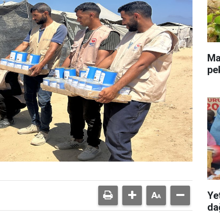
Mal
pe
Ye
dağ