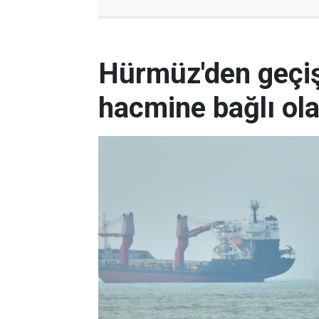
Hürmüz'den geçişl
hacmine bağlı ol