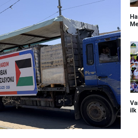
Ha
Me
Va
ilk