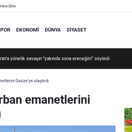
itene Ekle
SPOR
EKONOMI
DÜNYA
SIYASET
aşkanlığına Cevdet Yılmaz vekalet edecek
etlerini Gazze'ye ulaştırdı
rban emanetlerini
ı