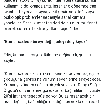
pandemi (COVID-19) sürecinden sonra sanal kumar
kullanımı ciddi oranda arttı. İnsanlar o dönemde can
sıkıntısı, heyecan arayışı, vakit geçirme isteği veya
psikolojik problemler nedeniyle sanal kumara
yöneldiler. Sanal kumar tacirleri de bu durumu fırsat
bilerek sistemi farklı boyutlara taşıdı." dedi.
"Kumar sadece bireyi değil, aileyi de yıkıyor"
Edis, kumarın sosyal etkilerine değinerek, şunları
söyledi:
"Kumar sadece kişinin kendisine zarar vermez; eşine,
çocuğuna, çevresine ve tüm sevenlerine sirayet eder.
Kumar yüzünden dağılan birçok yuva var. Dünya Sağlık
Örgütü'nün verilerine göre, kumar bağımlılarının yüzde
20'si intihara teşebbüs ediyor. Bu azımsanacak bir
oran değildir; bağımlılığın ulaştığı son nokta maalesef