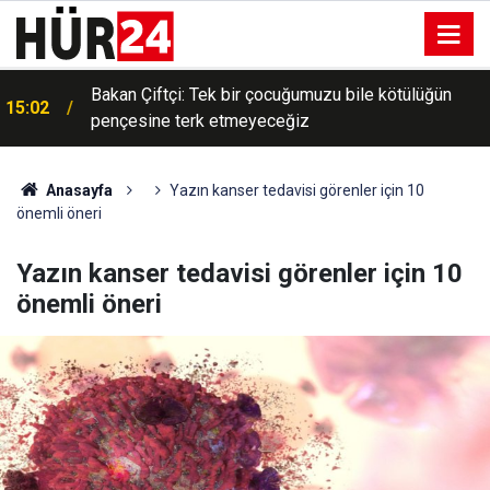
Bakan Çiftçi: Tek bir çocuğumuzu bile kötülüğün
15:02
pençesine terk etmeyeceğiz
Filistin Konvoyu'na katılan gönüllüler: Amacımız
14:39
Filistin davasını dünya gündeminde canlı tutmak
Anasayfa
Yazın kanser tedavisi görenler için 10
önemli öneri
Yazın kanser tedavisi görenler için 10
önemli öneri