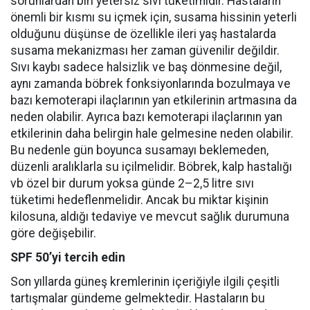
sorunlardan biri yetersiz sıvı tüketimidir. Hastaların
önemli bir kısmı su içmek için, susama hissinin yeterli
olduğunu düşünse de özellikle ileri yaş hastalarda
susama mekanizması her zaman güvenilir değildir.
Sıvı kaybı sadece halsizlik ve baş dönmesine değil,
aynı zamanda böbrek fonksiyonlarında bozulmaya ve
bazı kemoterapi ilaçlarının yan etkilerinin artmasına da
neden olabilir. Ayrıca bazı kemoterapi ilaçlarının yan
etkilerinin daha belirgin hale gelmesine neden olabilir.
Bu nedenle gün boyunca susamayı beklemeden,
düzenli aralıklarla su içilmelidir. Böbrek, kalp hastalığı
vb özel bir durum yoksa günde 2–2,5 litre sıvı
tüketimi hedeflenmelidir. Ancak bu miktar kişinin
kilosuna, aldığı tedaviye ve mevcut sağlık durumuna
göre değişebilir.
SPF 50’yi tercih edin
Son yıllarda güneş kremlerinin içeriğiyle ilgili çeşitli
tartışmalar gündeme gelmektedir. Hastaların bu