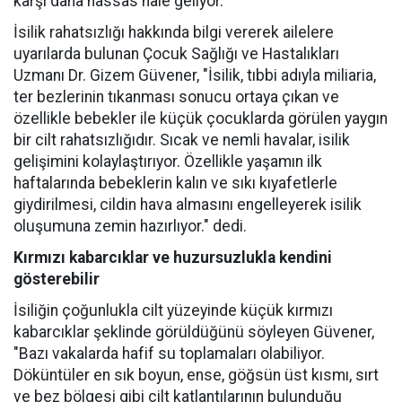
karşı daha hassas hale geliyor.
İsilik rahatsızlığı hakkında bilgi vererek ailelere
uyarılarda bulunan Çocuk Sağlığı ve Hastalıkları
Uzmanı Dr. Gizem Güvener, "İsilik, tıbbi adıyla miliaria,
ter bezlerinin tıkanması sonucu ortaya çıkan ve
özellikle bebekler ile küçük çocuklarda görülen yaygın
bir cilt rahatsızlığıdır. Sıcak ve nemli havalar, isilik
gelişimini kolaylaştırıyor. Özellikle yaşamın ilk
haftalarında bebeklerin kalın ve sıkı kıyafetlerle
giydirilmesi, cildin hava almasını engelleyerek isilik
oluşumuna zemin hazırlıyor." dedi.
Kırmızı kabarcıklar ve huzursuzlukla kendini
gösterebilir
İsiliğin çoğunlukla cilt yüzeyinde küçük kırmızı
kabarcıklar şeklinde görüldüğünü söyleyen Güvener,
"Bazı vakalarda hafif su toplamaları olabiliyor.
Döküntüler en sık boyun, ense, göğsün üst kısmı, sırt
ve bez bölgesi gibi cilt katlantılarının bulunduğu