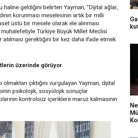
u haline geldiğini belirten Yayman, "Dijital ağlar,
ının korunması meselesinin artık bir milli
Ga
yaset üstü bir mesele olarak ele alınması
ku
, muhalefetiyle Türkiye Büyük Millet Meclisi
atılması gerektiğini bir kez daha ifade etmek
etlerin üzerinde görüyor
ı olmaktan çıktığını vurgulayan Yayman, dijital
inin psikolojik, sosyolojik sonuçlar
larının kontrolsüz içeriklere maruz kalmasının
Ne
Mü
Ko