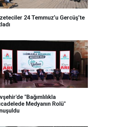
zeteciler 24 Temmuz’u Gercüş’te
tladı
vşehir'de "Bağımlılıkla
cadelede Medyanın Rolü"
nuşuldu