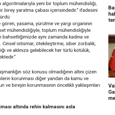
lerin algoritmalarıyla yeni bir toplum mühendisliği,
Ba
ir birey yaratma çabası içerisindedir." ifadesini
ha
ürdü:
te
nde gören, yasama, yürütme ve yargı organının
yaset mühendisliğiyle, toplum mühendisliğiyle
dan bahsettiğimizde aynı zamanda kadına ve
Cinsel istismar, ötekileştirme, siber zorbalık,
ğı ve aklınıza gelebilecek her türlü kötülük,
ktedir."
 düşmanlığın söz konusu olmadığının altını çizen
üklerin korunması diğer yandan da kamu ve
un ve bireyin korunmasının öncelikli yaklaşımları
Va
Ga
me
tması altında rehin kalmasını asla