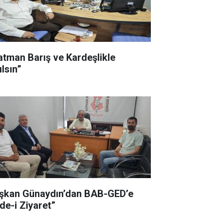
atman Barış ve Kardeşlikle
ılsın”
şkan Günaydın’dan BAB-GED’e
ade-i Ziyaret”