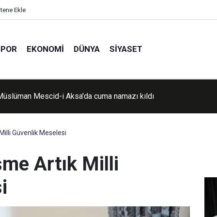
itene Ekle
SPOR
EKONOMI
DÜNYA
SIYASET
Müslüman Mescid-i Aksa'da cuma namazı kıldı
r’de 6 ton kaçak çay ele geçirildi
Milli Güvenlik Meselesi
şme Artık Milli
i