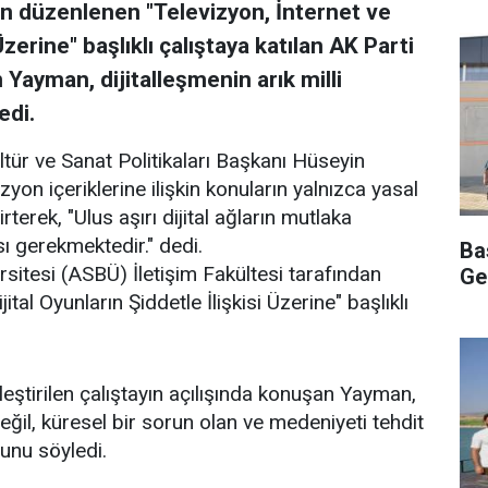
an düzenlenen "Televizyon, İnternet ve
 Üzerine" başlıklı çalıştaya katılan AK Parti
Yayman, dijitalleşmenin arık milli
edi.
tür ve Sanat Politikaları Başkanı Hüseyin
zyon içeriklerine ilişkin konuların yalnızca yasal
erek, "Ulus aşırı dijital ağların mutlaka
ı gerekmektedir." dedi.
Ba
sitesi (ASBÜ) İletişim Fakültesi tarafından
Ge
tal Oyunların Şiddetle İlişkisi Üzerine" başlıklı
ştirilen çalıştayın açılışında konuşan Yayman,
eğil, küresel bir sorun olan ve medeniyeti tehdit
unu söyledi.