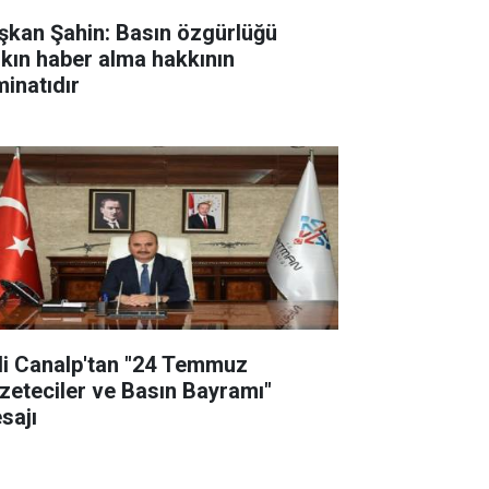
şkan Şahin: Basın özgürlüğü
lkın haber alma hakkının
minatıdır
li Canalp'tan "24 Temmuz
zeteciler ve Basın Bayramı"
sajı