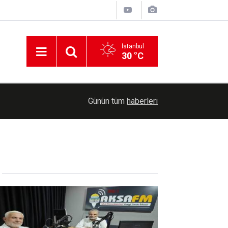
İstanbul
30 °C
14:49
42 yılı aşkın iktidarda olan Biya, askeri komuta
Günün tüm
haberleri