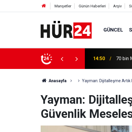
Manşetler
Günün Haberleri
Arşiv
S
GÜNCEL
14:50
70 bin 
24
14:49
Balıkesi
Anasayfa
Yayman: Dijitalleşme Artık 
Yayman: Dijitalle
Güvenlik Meseles