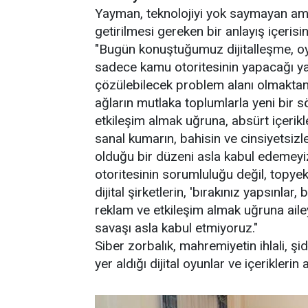
Yayman, teknolojiyi yok saymayan am
getirilmesi gereken bir anlayış içerisi
"Bugün konuştuğumuz dijitalleşme, oyun
sadece kamu otoritesinin yapacağı ya
çözülebilecek problem alanı olmaktan u
ağların mutlaka toplumlarla yeni bir
etkileşim almak uğruna, absürt içerikl
sanal kumarın, bahisin ve cinsiyetsi
olduğu bir düzeni asla kabul edemeyiz
otoritesinin sorumluluğu değil, topyeku
dijital şirketlerin, 'bırakınız yapsınlar
reklam ve etkileşim almak uğruna ailey
savaşı asla kabul etmiyoruz."
Siber zorbalık, mahremiyetin ihlali, şi
yer aldığı dijital oyunlar ve içeriklerin 