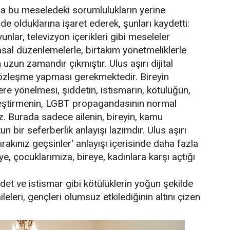
a bu meseledeki sorumlulukların yerine
nde olduklarına işaret ederek, şunları kaydetti:
lar, televizyon içerikleri gibi meseleler
sal düzenlemelerle, birtakım yönetmeliklerle
zun zamandır çıkmıştır. Ulus aşırı dijital
 sözleşme yapması gerekmektedir. Bireyin
ere yönelmesi, şiddetin, istismarın, kötülüğün,
zleştirmenin, LGBT propagandasının normal
. Burada sadece ailenin, bireyin, kamu
n bir seferberlik anlayışı lazımdır. Ulus aşırı
, bırakınız geçsinler' anlayışı içerisinde daha fazla
e, çocuklarımıza, bireye, kadınlara karşı açtığı
ddet ve istismar gibi kötülüklerin yoğun şekilde
aileleri, gençleri olumsuz etkilediğinin altını çizen