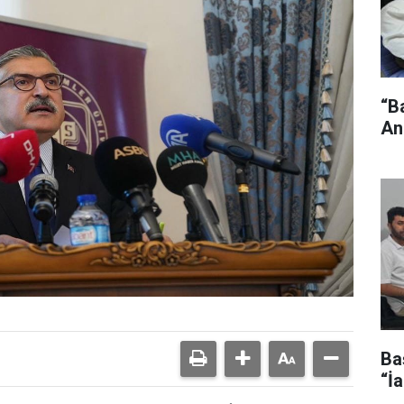
“B
An
Ba
“İ