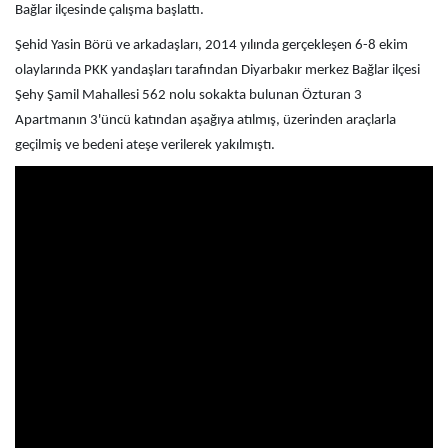
Bağlar ilçesinde çalışma başlattı.
Şehid Yasin Börü ve arkadaşları, 2014 yılında gerçekleşen 6-8 ekim
olaylarında PKK yandaşları tarafından Diyarbakır merkez Bağlar ilçesi
Şehy Şamil Mahallesi 562 nolu sokakta bulunan Özturan 3
Apartmanın 3'üncü katından aşağıya atılmış, üzerinden araçlarla
geçilmiş ve bedeni ateşe verilerek yakılmıştı.