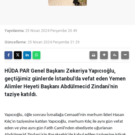
Yayınlanma:
25 Nisan 2024 Perşembe 20:49
Güncelleme:
25 Nisan 2024 Perşembe 21:29
​​​​​​​HÜDA PAR Genel Başkanı Zekeriya Yapıcıoğlu,
geçtiğimiz günlerde İstanbul'da vefat eden Yemen
Alimler Heyeti Başkanı Abdülmecid Zindani'nin
taziye katıldı.
Yapıcıoğlu, öğle sonrası İsmailağa Cemaati'nin merhum lideri Hasan
Kılıç'ın taziyesine katılan Yapıcıoğlu, merhum Kılıç ile aynı gün vefat
eden ve yine aynı gün Fatih Camii'nden ebediyete uğurlanan
Abdülmecid Zindani için Başakşehir'de kabul edilen taziyesine iştirak