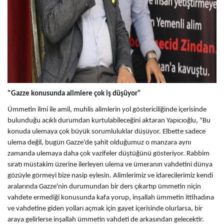
"Gazze konusunda alimlere çok iş düşüyor"
Ümmetin ilmi ile amil, muhlis alimlerin yol göstericiliğinde içerisinde
bulunduğu acıklı durumdan kurtulabileceğini aktaran Yapıcıoğlu, "Bu
konuda ulemaya çok büyük sorumluluklar düşüyor. Elbette sadece
ulema değil, bugün Gazze'de şahit olduğumuz o manzara aynı
zamanda ulemaya daha çok vazifeler düştüğünü gösteriyor. Rabbim
sıratı müstakim üzerine ilerleyen ulema ve ümeranın vahdetini dünya
gözüyle görmeyi bize nasip eylesin. Alimlerimiz ve idarecilerimiz kendi
aralarında Gazze'nin durumundan bir ders çıkartıp ümmetin niçin
vahdete ermediği konusunda kafa yorup, inşallah ümmetin ittihadına
ve vahdetine giden yolları açmak için gayet içerisinde olurlarsa, bir
araya gelirlerse inşallah ümmetin vahdeti de arkasından gelecektir.