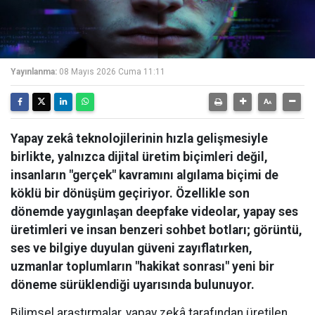
Yayınlanma:
08 Mayıs 2026 Cuma 11:11
Yapay zekâ teknolojilerinin hızla gelişmesiyle
birlikte, yalnızca dijital üretim biçimleri değil,
insanların "gerçek" kavramını algılama biçimi de
köklü bir dönüşüm geçiriyor. Özellikle son
dönemde yaygınlaşan deepfake videolar, yapay ses
üretimleri ve insan benzeri sohbet botları; görüntü,
ses ve bilgiye duyulan güveni zayıflatırken,
uzmanlar toplumların "hakikat sonrası" yeni bir
döneme sürüklendiği uyarısında bulunuyor.
Bilimsel araştırmalar, yapay zekâ tarafından üretilen