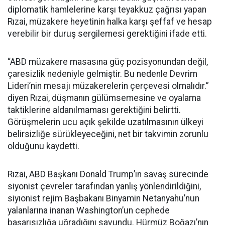
diplomatik hamlelerine karşı teyakkuz çağrısı yapan
Rızai, müzakere heyetinin halka karşı şeffaf ve hesap
verebilir bir duruş sergilemesi gerektiğini ifade etti.
“ABD müzakere masasına güç pozisyonundan değil,
çaresizlik nedeniyle gelmiştir. Bu nedenle Devrim
Lideri’nin mesajı müzakerelerin çerçevesi olmalıdır.”
diyen Rızai, düşmanın gülümsemesine ve oyalama
taktiklerine aldanılmaması gerektiğini belirtti.
Görüşmelerin ucu açık şekilde uzatılmasının ülkeyi
belirsizliğe sürükleyeceğini, net bir takvimin zorunlu
olduğunu kaydetti.
Rızai, ABD Başkanı Donald Trump’ın savaş sürecinde
siyonist çevreler tarafından yanlış yönlendirildiğini,
siyıonist rejim Başbakanı Binyamin Netanyahu’nun
yalanlarına inanan Washington’un cephede
başarısızlığa uğradığını savundu. Hürmüz Boğazı’nın