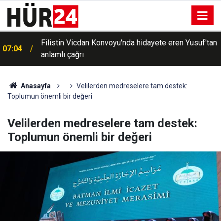
n
HÜDA PAR Adana İl Başkanı Beyazçiçek: "Gazze'de
06:48
yaşanan vahşeti unutturmayacağız"
Anasayfa
Velilerden medreselere tam destek:
Toplumun önemli bir değeri
Velilerden medreselere tam destek:
Toplumun önemli bir değeri