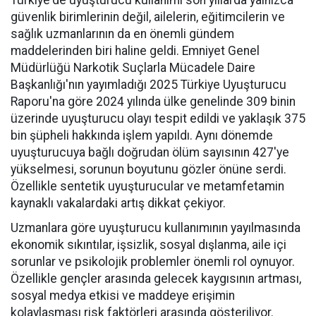
Türkiye'de uyuşturucu kullanımı son yıllarda yalnızca
güvenlik birimlerinin değil, ailelerin, eğitimcilerin ve
sağlık uzmanlarının da en önemli gündem
maddelerinden biri haline geldi. Emniyet Genel
Müdürlüğü Narkotik Suçlarla Mücadele Daire
Başkanlığı'nın yayımladığı 2025 Türkiye Uyuşturucu
Raporu'na göre 2024 yılında ülke genelinde 309 binin
üzerinde uyuşturucu olayı tespit edildi ve yaklaşık 375
bin şüpheli hakkında işlem yapıldı. Aynı dönemde
uyuşturucuya bağlı doğrudan ölüm sayısının 427'ye
yükselmesi, sorunun boyutunu gözler önüne serdi.
Özellikle sentetik uyuşturucular ve metamfetamin
kaynaklı vakalardaki artış dikkat çekiyor.
Uzmanlara göre uyuşturucu kullanımının yayılmasında
ekonomik sıkıntılar, işsizlik, sosyal dışlanma, aile içi
sorunlar ve psikolojik problemler önemli rol oynuyor.
Özellikle gençler arasında gelecek kaygısının artması,
sosyal medya etkisi ve maddeye erişimin
kolaylaşması risk faktörleri arasında gösteriliyor.