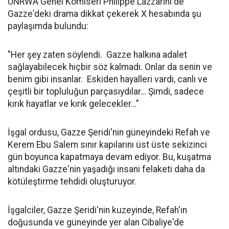
UNRWA Genel Komiseri Philippe Lazzarini de
Gazze'deki drama dikkat çekerek X hesabında şu
paylaşımda bulundu:
"Her şey zaten söylendi. Gazze halkına adalet
sağlayabilecek hiçbir söz kalmadı. Onlar da senin ve
benim gibi insanlar. Eskiden hayalleri vardı, canlı ve
çeşitli bir topluluğun parçasıydılar… Şimdi, sadece
kırık hayatlar ve kırık gelecekler…"
İşgal ordusu, Gazze Şeridi'nin güneyindeki Refah ve
Kerem Ebu Salem sınır kapılarını üst üste sekizinci
gün boyunca kapatmaya devam ediyor. Bu, kuşatma
altındaki Gazze'nin yaşadığı insani felaketi daha da
kötüleştirme tehdidi oluşturuyor.
İşgalciler, Gazze Şeridi'nin kuzeyinde, Refah'ın
doğusunda ve güneyinde yer alan Cibaliye'de