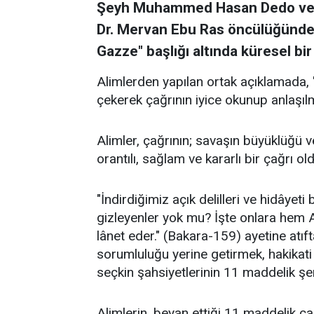
Şeyh Muhammed Hasan Dedo ve Ga
Dr. Mervan Ebu Ras öncülüğünde 1
Gazze" başlığı altında küresel bir
Alimlerden yapılan ortak açıklamada,
çekerek çağrının iyice okunup anlaşılm
Alimler, çağrının; savaşın büyüklüğü v
orantılı, sağlam ve kararlı bir çağrı o
"İndirdiğimiz açık delilleri ve hidâyeti
gizleyenler yok mu? İşte onlara hem 
lânet eder." (Bakara-159) ayetine atıft
sorumluluğu yerine getirmek, hakikat
seçkin şahsiyetlerinin 11 maddelik şer'i
Alimlerin, beyan ettiği 11 maddelik çağ