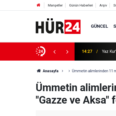
Manşetler
Günün Haberleri
Arşiv
S
GÜNCEL
ak kazasında 16 kişi hakkında işlem başlatıldı
24
14:27
Yaz Kur
Anasayfa
Ümmetin alimlerinden 11 m
Ümmetin alimleri
"Gazze ve Aksa" f