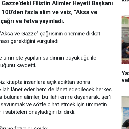
zze'deki Filistin Alimler Heyeti Başkanı
00'den fazla alim ve vaiz, "Aksa ve
 çağrı ve fetva yayınladı.
 "Aksa ve Gazze" çağrısının önemine dikkat
ası gerektiğini vurguladı.
e ümmete yapılan saldırının büyüklüğü ile
lduğunu kaydetti.
Ya
ve
 biz kitapta insanlara açıkladıktan sonra
Allah lânet eder hem de lânet edebilecek herkes
a bulunan alimler, bu ilahi emre dayanarak, şer’i
i savunmak ve sözle cihat etmek için ümmetin
 sabiteleri onayladığını bildirdi.
rı ve fetvalar şöyle: