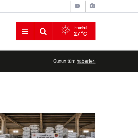
İstanbul
27 °C
14:27
Diyarbakır'da güvenlik verileri açıklandı
Günün tüm
haberleri