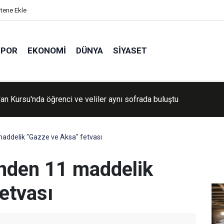
itene Ekle
SPOR
EKONOMI
DÜNYA
SIYASET
'an Kursu'nda öğrenci ve veliler aynı sofrada buluştu
addelik "Gazze ve Aksa" fetvası
nden 11 maddelik
etvası