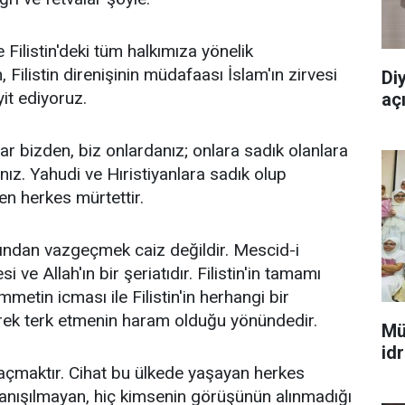
 Filistin'deki tüm halkımıza yönelik
Filistin direnişinin müdafaası İslam'ın zirvesi
Di
it ediyoruz.
aç
lar bizden, biz onlardanız; onlara sadık olanlara
z. Yahudi ve Hıristiyanlara sadık olup
n herkes mürtettir.
arışından vazgeçmek caiz değildir. Mescid-i
i ve Allah'ın bir şeriatıdır. Filistin'in tamamı
mmetin icması ile Filistin'in herhangi bir
erek terk etmenin haram olduğu yönündedir.
Mü
id
açmaktır. Cihat bu ülkede yaşayan herkes
 danışılmayan, hiç kimsenin görüşünün alınmadığı