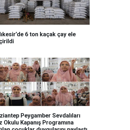
lıkesir’de 6 ton kaçak çay ele
irildi
ziantep Peygamber Sevdalıları
z Okulu Kapanış Programına
tılan çocuklar duygularını paylaştı