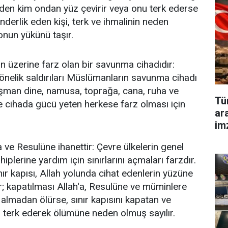
üzden kim ondan yüz çevirir veya onu terk ederse
derlik eden kişi, terk ve ihmalinin neden
onun yükünü taşır.
ın üzerine farz olan bir savunma cihadıdır:
yönelik saldırıları Müslümanların savunma cihadı
şman dine, namusa, toprağa, cana, ruha ve
Tü
le cihada gücü yeten herkese farz olması için
ar
im
'a ve Resulüne ihanettir: Çevre ülkelerin genel
hiplerine yardım için sınırlarını açmaları farzdır.
ır kapısı, Allah yolunda cihat edenlerin yüzüne
ir; kapatılması Allah'a, Resulüne ve müminlere
 almadan ölürse, sınır kapısını kapatan ve
ni terk ederek ölümüne neden olmuş sayılır.