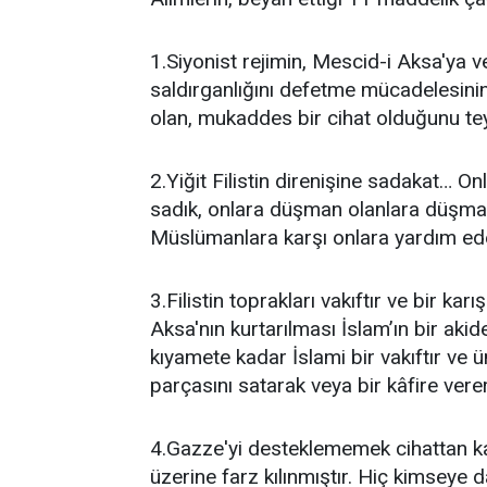
1.Siyonist rejimin, Mescid-i Aksa'ya ve
saldırganlığını defetme mücadelesinin, 
olan, mukaddes bir cihat olduğunu tey
2.Yiğit Filistin direnişine sadakat… On
sadık, onlara düşman olanlara düşmanı
Müslümanlara karşı onlara yardım ede
3.Filistin toprakları vakıftır ve bir k
Aksa'nın kurtarılması İslam’ın bir akides
kıyamete kadar İslami bir vakıftır ve ü
parçasını satarak veya bir kâfire ver
4.Gazze'yi desteklememek cihattan k
üzerine farz kılınmıştır. Hiç kimseye