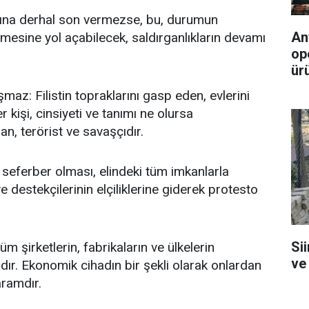
ğına derhal son vermezse, bu, durumun
An
mesine yol açabilecek, saldırganlıkların devamı
op
ürü
uşmaz: Filistin topraklarını gasp eden, evlerini
 kişi, cinsiyeti ve tanımı ne olursa
rgan, terörist ve savaşçıdır.
seferber olması, elindeki tüm imkanlarla
estekçilerinin elçiliklerine giderek protesto
Si
m şirketlerin, fabrikaların ve ülkelerin
ve
zdır. Ekonomik cihadın bir şekli olarak onlardan
aramdır.