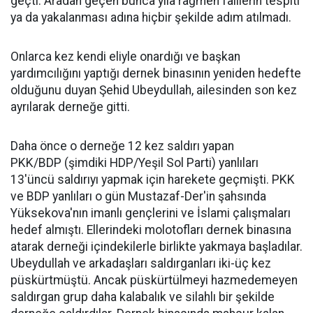
geçti. Aradan geçen bunca yıla rağmen faillerin tespiti
ya da yakalanması adına hiçbir şekilde adım atılmadı.
Onlarca kez kendi eliyle onardığı ve başkan
yardımcılığını yaptığı dernek binasının yeniden hedefte
olduğunu duyan Şehid Ubeydullah, ailesinden son kez
ayrılarak derneğe gitti.
Daha önce o derneğe 12 kez saldırı yapan
PKK/BDP (şimdiki HDP/Yeşil Sol Parti) yanlıları
13'üncü saldırıyı yapmak için harekete geçmişti. PKK
ve BDP yanlıları o gün Mustazaf-Der'in şahsında
Yüksekova'nın imanlı gençlerini ve İslami çalışmaları
hedef almıştı. Ellerindeki molotofları dernek binasına
atarak derneği içindekilerle birlikte yakmaya başladılar.
Ubeydullah ve arkadaşları saldırganları iki-üç kez
püskürtmüştü. Ancak püskürtülmeyi hazmedemeyen
saldırgan grup daha kalabalık ve silahlı bir şekilde