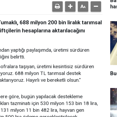
Ba
ha
maklı, 688 milyon 200 bin liralık tarımsal
çilerin hesaplarına aktarılacağını
dan yaptığı paylaşımda, üretimi sürdüren
ini belirtti.
ofralara taşıyan, üretimi kesintisiz sürdüren
Bu
iyoruz. 688 milyon TL tarımsal destek
ktarıyoruz. Hayırlı ve bereketli olsun."
ilere göre, bugün yapılacak destekleme
arı tazminatı için 530 milyon 153 bin 18 lira,
in 131 milyon 11 bin 482 lira, hayvan gen
in 500 lira ödeme gerçekleştirilecek.