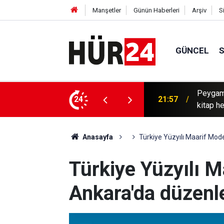
Manşetler
Günün Haberleri
Arşiv
S
GÜNCEL
listin Konvoyu'nda Müslüman olan Sebastian'a
24
21:43
Mardin'd
Anasayfa
Türkiye Yüzyılı Maarif Mod
Türkiye Yüzyılı M
Ankara'da düzen