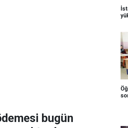
İs
yü
Öğ
so
 ödemesi bugün