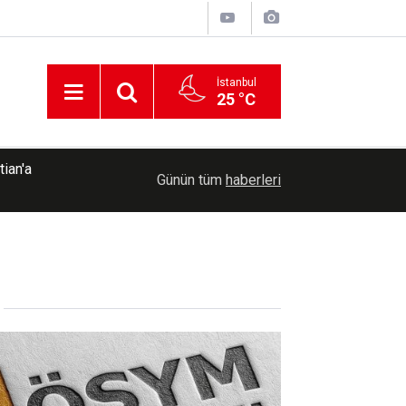
İstanbul
25 °C
21:08
İTTİHADUL ULEMA'dan İstanbul'da hafızlık mer
Günün tüm
haberleri