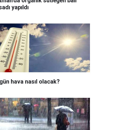
tman'da organik sütleğen balı
sadı yapıldı
gün hava nasıl olacak?