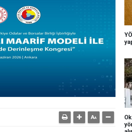
YÖ
ya
Ok
yö
al