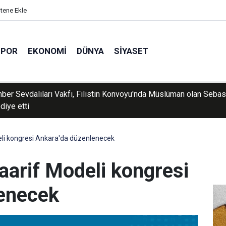
itene Ekle
SPOR
EKONOMI
DÜNYA
SIYASET
e bir iş yeri daha silahlı saldırıya uğradı
eli kongresi Ankara'da düzenlenecek
aarif Modeli kongresi
lenecek