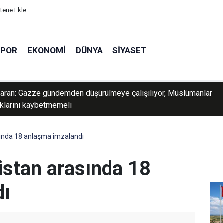
itene Ekle
SPOR
EKONOMI
DÜNYA
SIYASET
ton'un Tayvan üzerinden yürüttüğü Asya planı ne?
sında 18 anlaşma imzalandı
istan arasında 18
dı