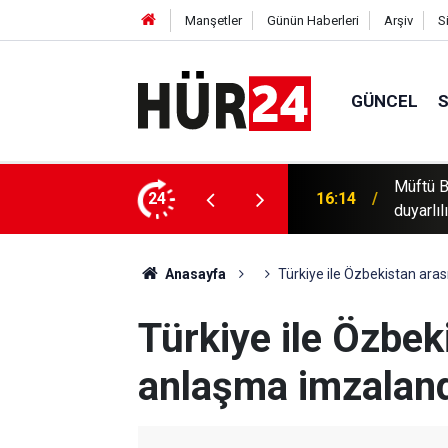
Manşetler
Günün Haberleri
Arşiv
S
GÜNCEL
üşürülmeye çalışılıyor, Müslümanlar
24
16:12
Washing
Anasayfa
Türkiye ile Özbekistan ara
Türkiye ile Özbek
anlaşma imzalan