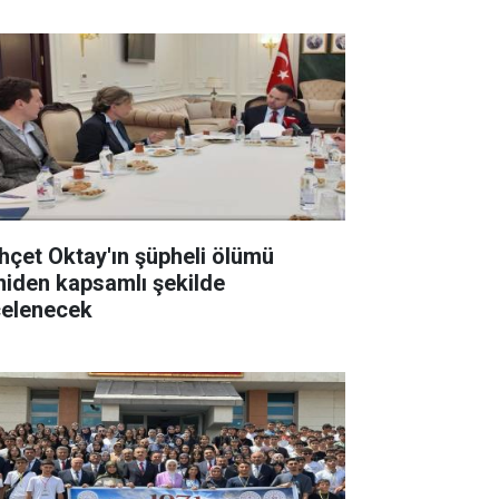
hçet Oktay'ın şüpheli ölümü
niden kapsamlı şekilde
celenecek