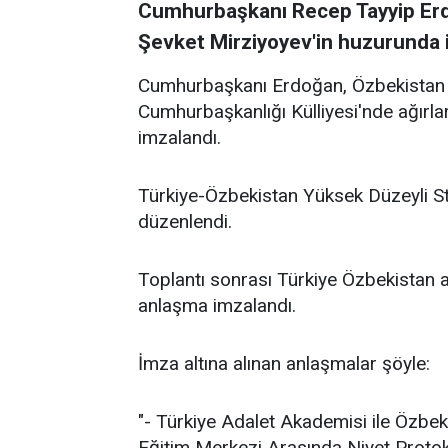
Cumhurbaşkanı Recep Tayyip Er
Şevket Mirziyoyev'in huzurunda i
Cumhurbaşkanı Erdoğan, Özbekistan 
Cumhurbaşkanlığı Külliyesi'nde ağırla
imzalandı.
Türkiye-Özbekistan Yüksek Düzeyli Stra
düzenlendi.
Toplantı sonrası Türkiye Özbekistan ar
anlaşma imzalandı.
İmza altına alınan anlaşmalar şöyle:
"- Türkiye Adalet Akademisi ile Özbe
Eğitim Merkezi Arasında Niyet Proto