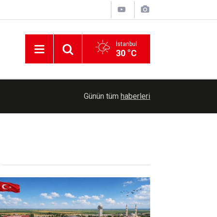
İstanbul
30 °C
16:07
Yaçin: Çocuklar camiler ve Kur'an kurslarıyla bağ
Günün tüm
haberleri