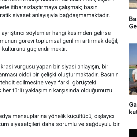
erle itibarsızlaştırmaya çalışmak; basın
atik siyaset anlayışıyla bağdaşmamaktadır.
Ba
Ge
 ayrıştırıcı söylemler hangi kesimden gelirse
umunun görevi toplumsal gerilimi artırmak değil;
i kültürünü güçlendirmektir.
rasi vurgusu yapan bir siyasi anlayışın, bir
anması ciddi bir çelişki oluşturmaktadır. Basının
tehdit edilmesine veya farklı görüşteki
k her türlü yaklaşımın karşısında olduğumuzu
Ga
ku
dya mensuplarına yönelik küçültücü, dışlayıcı
, tüm siyasetçileri daha sorumlu ve sağduyulu bir