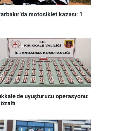
yarbakır'da motosiklet kazası: 1
ü
rıkkale'de uyuşturucu operasyonu:
gözaltı