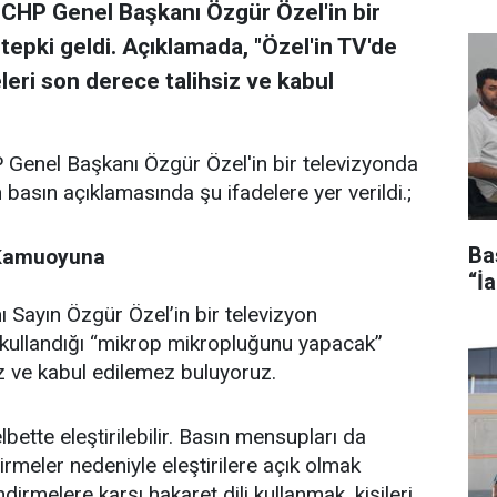
CHP Genel Başkanı Özgür Özel'in bir
 tepki geldi. Açıklamada, "Özel'in TV'de
eleri son derece talihsiz ve kabul
Genel Başkanı Özgür Özel'in bir televizyonda
n basın açıklamasında şu ifadelere yer verildi.;
Ba
 Kamuoyuna
“İ
 Sayın Özgür Özel’in bir televizyon
kullandığı “mikrop mikropluğunu yapacak”
iz ve kabul edilemez buluyoruz.
ette eleştirilebilir. Basın mensupları da
meler nedeniyle eleştirilere açık olmak
irmelere karşı hakaret dili kullanmak, kişileri