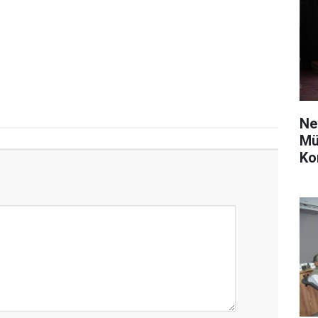
Ne
Mü
Ko