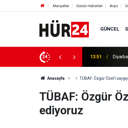
Manşetler
Günün Haberleri
Arşiv
S
GÜNCEL
 1 ölü
24
13:44
Kırıkka
Anasayfa
TÜBAF: Özgür Özel'i saygıy
TÜBAF: Özgür Öze
ediyoruz