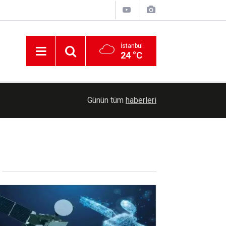
İstanbul
24 °C
13:37
Gaziantep’te 17 yıl 6 ay kesinleşmiş hapis ceza
Günün tüm
haberleri