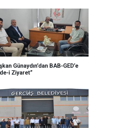
şkan Günaydın’dan BAB-GED’e
ade-i Ziyaret”