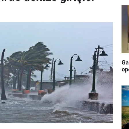
Ga
op