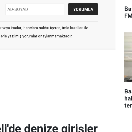
Ba
FM
veya imalar, inançlara saldırı içeren, imla kuralları ile
flerle yazılmış yorumlar onaylanmamaktadır.
Ba
ha
te
i'de denize girişler