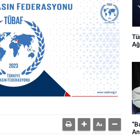
Tü
Ağ
“B
An