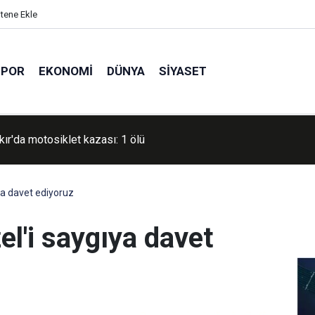
itene Ekle
SPOR
EKONOMI
DÜNYA
SIYASET
le'de uyuşturucu operasyonu: 1 gözaltı
a davet ediyoruz
l'i saygıya davet