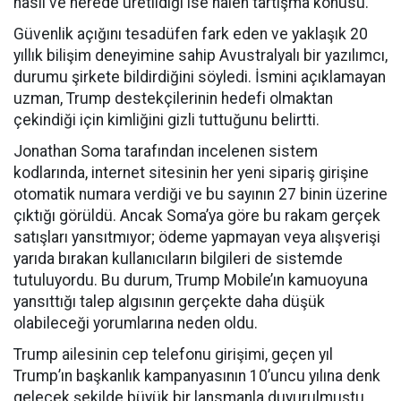
nasıl ve nerede üretildiği ise halen tartışma konusu.
Güvenlik açığını tesadüfen fark eden ve yaklaşık 20
yıllık bilişim deneyimine sahip Avustralyalı bir yazılımcı,
durumu şirkete bildirdiğini söyledi. İsmini açıklamayan
uzman, Trump destekçilerinin hedefi olmaktan
çekindiği için kimliğini gizli tuttuğunu belirtti.
Jonathan Soma tarafından incelenen sistem
kodlarında, internet sitesinin her yeni sipariş girişine
otomatik numara verdiği ve bu sayının 27 binin üzerine
çıktığı görüldü. Ancak Soma’ya göre bu rakam gerçek
satışları yansıtmıyor; ödeme yapmayan veya alışverişi
yarıda bırakan kullanıcıların bilgileri de sistemde
tutuluyordu. Bu durum, Trump Mobile’ın kamuoyuna
yansıttığı talep algısının gerçekte daha düşük
olabileceği yorumlarına neden oldu.
Trump ailesinin cep telefonu girişimi, geçen yıl
Trump’ın başkanlık kampanyasının 10’uncu yılına denk
gelecek şekilde büyük bir lansmanla duyurulmuştu.