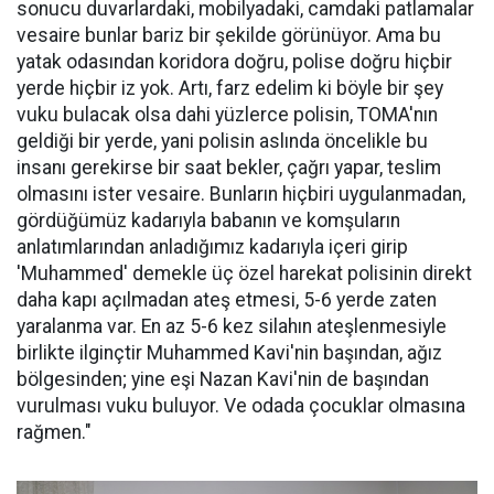
sonucu duvarlardaki, mobilyadaki, camdaki patlamalar
vesaire bunlar bariz bir şekilde görünüyor. Ama bu
yatak odasından koridora doğru, polise doğru hiçbir
yerde hiçbir iz yok. Artı, farz edelim ki böyle bir şey
vuku bulacak olsa dahi yüzlerce polisin, TOMA'nın
geldiği bir yerde, yani polisin aslında öncelikle bu
insanı gerekirse bir saat bekler, çağrı yapar, teslim
olmasını ister vesaire. Bunların hiçbiri uygulanmadan,
gördüğümüz kadarıyla babanın ve komşuların
anlatımlarından anladığımız kadarıyla içeri girip
'Muhammed' demekle üç özel harekat polisinin direkt
daha kapı açılmadan ateş etmesi, 5-6 yerde zaten
yaralanma var. En az 5-6 kez silahın ateşlenmesiyle
birlikte ilginçtir Muhammed Kavi'nin başından, ağız
bölgesinden; yine eşi Nazan Kavi'nin de başından
vurulması vuku buluyor. Ve odada çocuklar olmasına
rağmen."