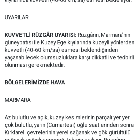
kıyılarında kuvvetli (40-60 km/sa) esmesi bekleniyor.
UYARILAR
KUVVETLİ RÜZGÂR UYARISI:
Rüzgârın, Marmara'nın
güneybatısı ile Kuzey Ege kıyılarında kuzeyli yönlerden
kuvvetli (40-60 km/sa) esmesi beklendiğinden
yaşanabilecek olumsuzluklara karşı dikkatli ve tedbirli
olunması gerekmektedir.
BÖLGELERİMİZDE HAVA
MARMARA
Az bulutlu ve açık, kuzey kesimlerinin parçalı yer yer
çok bulutlu, yarın (Cumartesi) öğle saatlerinden sonra
Kırklareli çevrelerinin yerel sağanak ve gök gürültülü