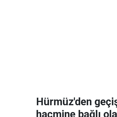
Hürmüz'den geçişl
hacmine bağlı ol