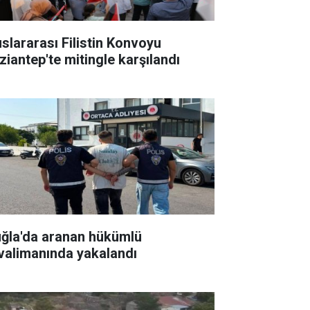
uslararası Filistin Konvoyu
ziantep'te mitingle karşılandı
ğla'da aranan hükümlü
valimanında yakalandı