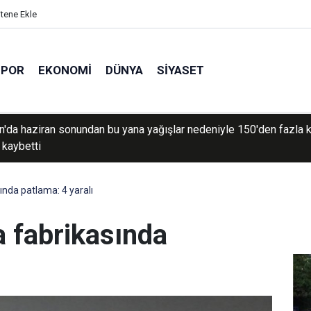
itene Ekle
SPOR
EKONOMI
DÜNYA
SIYASET
den geçişlerin ücreti, sefer hacmine bağlı olacak
ında patlama: 4 yaralı
a fabrikasında