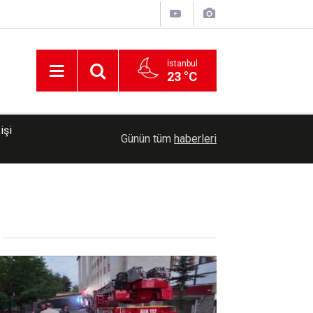
İstanbul
23 °C
00:35
Trump, İran'a yönelik savaşın "yakında sona erec
Günün tüm
haberleri