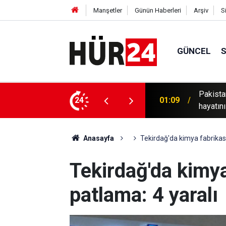
Manşetler
Günün Haberleri
Arşiv
S
GÜNCEL
 yana yağışlar nedeniyle 150'den fazla kişi
24
00:49
Hürmüz'
Anasayfa
Tekirdağ'da kimya fabrikas
Tekirdağ'da kimy
patlama: 4 yaralı