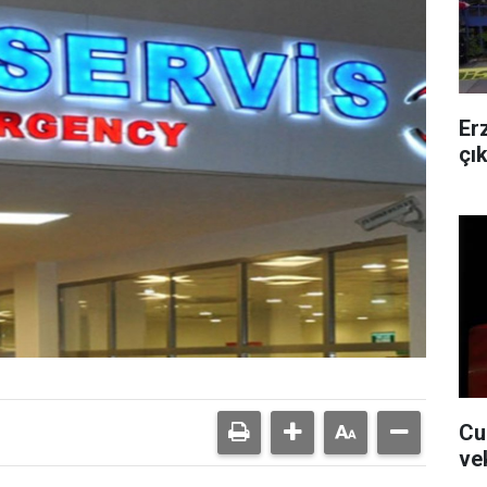
Er
çı
Cu
ve