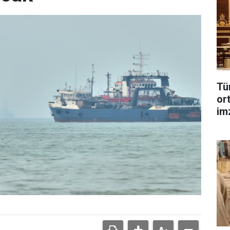
Tü
or
im