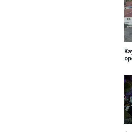
Ka
op