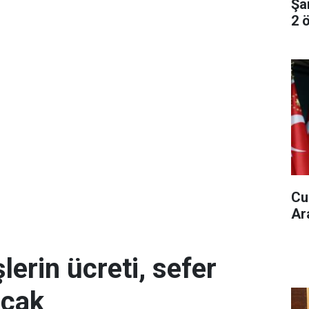
Şa
2 ö
Cu
Ar
erin ücreti, sefer
acak