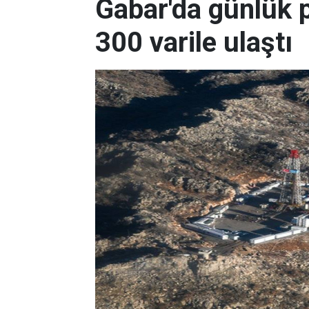
Gabar'da günlük p
300 varile ulaştı