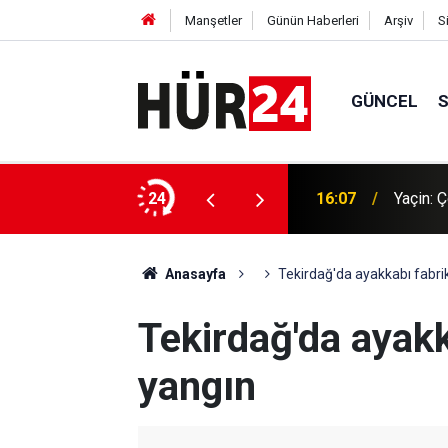
Manşetler
Günün Haberleri
Arşiv
S
GÜNCEL
 yürüttüğü Asya planı ne?
24
16:07
Yaçin: Ç
Anasayfa
Tekirdağ'da ayakkabı fabri
Tekirdağ'da ayak
yangın