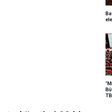
Ba
ele
"M
Bü
TB