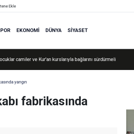
itene Ekle
SPOR
EKONOMI
DÜNYA
SIYASET
ocuklar camiler ve Kur'an kurslarıyla bağlarını sürdürmeli
kasında yangın
kabı fabrikasında