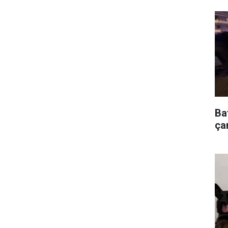
Ba
çar