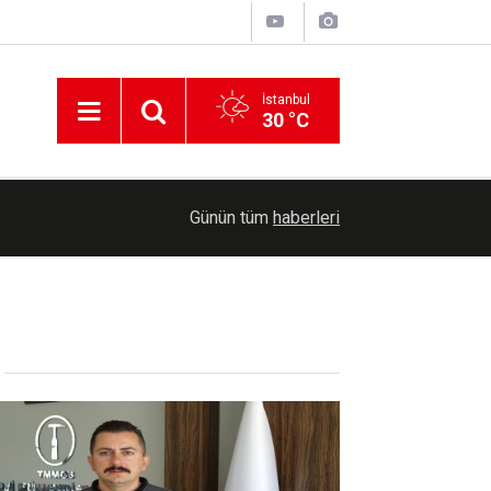
İstanbul
30 °C
Eğitimci Özçelik: Üniversite tercihlerinde seveb
16:05
Günün tüm
haberleri
edin