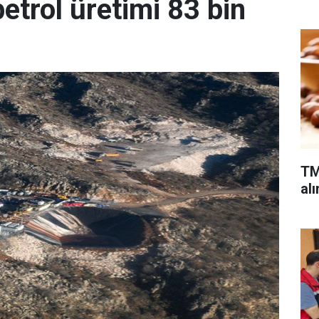
etrol üretimi 83 bin
TM
alı