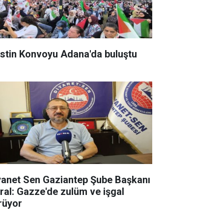
listin Konvoyu Adana'da buluştu
yanet Sen Gaziantep Şube Başkanı
ral: Gazze'de zulüm ve işgal
rüyor