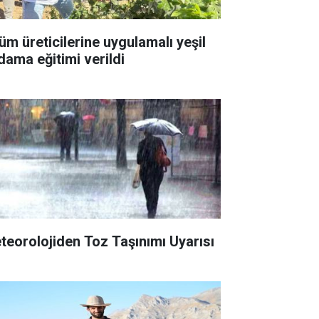
üm üreticilerine uygulamalı yeşil
dama eğitimi verildi
teorolojiden Toz Taşınımı Uyarısı