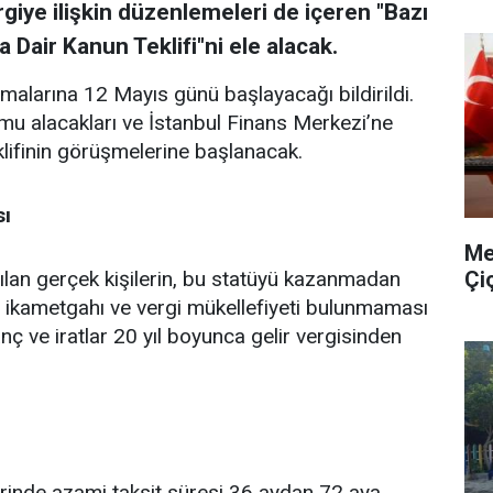
iye ilişkin düzenlemeleri de içeren "Bazı
 Dair Kanun Teklifi"ni ele alacak.
alarına 12 Mayıs günü başlayacağı bildirildi.
amu alacakları ve İstanbul Finans Merkezi’ne
lifinin görüşmelerine başlanacak.
sı
Me
Çi
yılan gerçek kişilerin, bu statüyü kazanmadan
e ikametgahı ve vergi mükellefiyeti bulunmaması
zanç ve iratlar 20 yıl boyunca gelir vergisinden
lerinde azami taksit süresi 36 aydan 72 aya