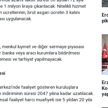
se 1 milyon liraya çıkarılacak. Nitelikli hizmet
cretlerinin, brüt asgari ücretin 3 katını
Er
nası uygulanacak.
pi
iz, menkul kıymet ve diğer sermaye piyasası
banka veya aracı kurumlara bildirilmesi
celemesi ve tarhiyat yapılmayacak.
esi
Er
rkezi’nde faaliyet gösteren kuruluşlara
Ko
indiriminin süresi 2047 yılına kadar uzatılacak.
yap
al faaliyet harcı muafiyeti ise 5 yıldan 20 yıla