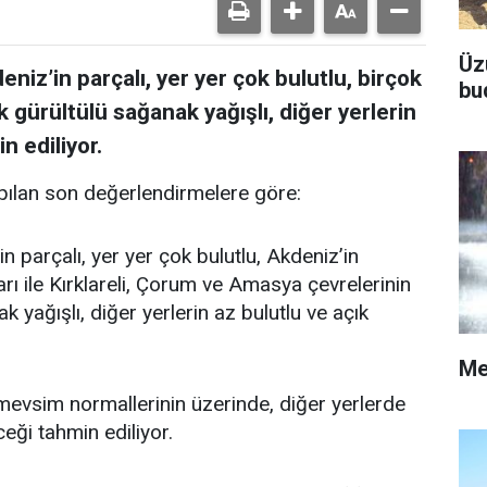
Üz
niz’in parçalı, yer yer çok bulutlu, birçok
bu
k gürültülü sağanak yağışlı, diğer yerlerin
n ediliyor.
ılan son değerlendirmelere göre:
n parçalı, yer yer çok bulutlu, Akdeniz’in
rı ile Kırklareli, Çorum ve Amasya çevrelerinin
 yağışlı, diğer yerlerin az bulutlu ve açık
Me
vsim normallerinin üzerinde, diğer yerlerde
ği tahmin ediliyor.