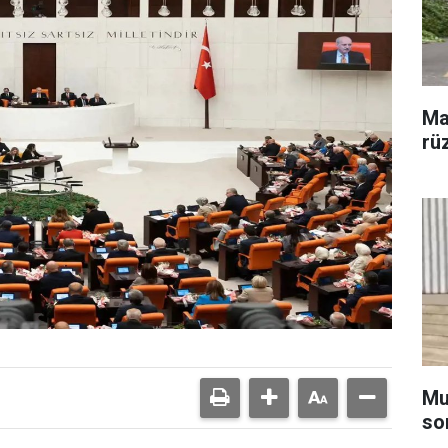
Ma
rü
Muğ
so