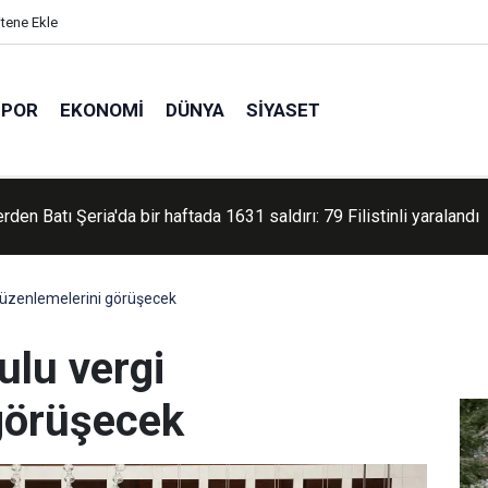
itene Ekle
SPOR
EKONOMI
DÜNYA
SIYASET
de anlaşma sinyali: ABD'den geri adım
üzenlemelerini görüşecek
lu vergi
görüşecek