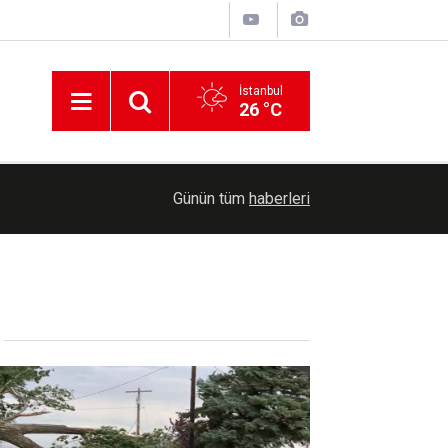
İstanbul
26 °C
07:37
Marmara ve Kuzey Ege için kuvvetli rüzgâr uyarı
Günün tüm
haberleri