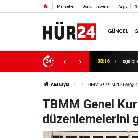
Manşetler
Günün Haberleri
Arşiv
S
GÜNCEL
ftada 1631 saldırı: 79 Filistinli yaralandı
24
07:57
Hürmüz'
Anasayfa
TBMM Genel Kurulu vergi d
TBMM Genel Kuru
düzenlemelerini 