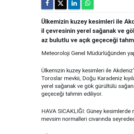
Ülkemizin kuzey kesimleri ile Akde
il çevresinin yerel sağanak ve gö
az bulutlu ve açık geçeceği tahmi
Meteoroloji Genel Müdürlüğünden yap
Ülkemizin kuzey kesimleri ile Akdeniz’i
Toroslar mevkii, Doğu Karadeniz kıyıla
yerel sağanak ve gök gürültülü sağanak
geçeceği tahmin ediliyor.
HAVA SICAKLIĞI: Güney kesimlerde me
mevsim normalleri civarında seyredece