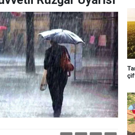
Ta
çif