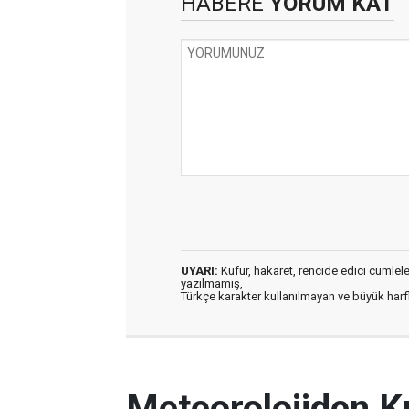
HABERE
YORUM KAT
UYARI:
Küfür, hakaret, rencide edici cümleler 
yazılmamış,
Türkçe karakter kullanılmayan ve büyük har
Meteorolojiden K