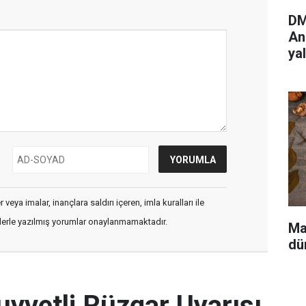
DM
An
ya
veya imalar, inançlara saldırı içeren, imla kuralları ile
flerle yazılmış yorumlar onaylanmamaktadır.
Ma
dü
uvvetli Rüzgar Uyarısı