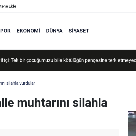
itene Ekle
SPOR
EKONOMI
DÜNYA
SIYASET
n Konvoyu'na katılan gönüllüler: Amacımız Filistin davasını dünya
nde canlı tutmak
ını silahla vurdular
lle muhtarını silahla