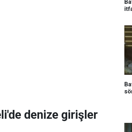
Ba
itf
Ba
sö
i'de denize girişler