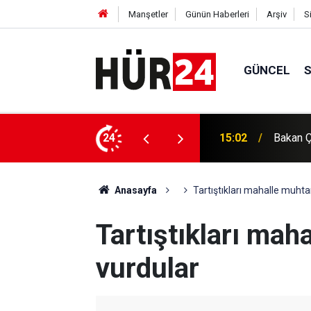
Manşetler
Günün Haberleri
Arşiv
S
GÜNCEL
Filisti
zu bile kötülüğün pençesine terk etmeyeceğiz
24
14:39
gündemi
Anasayfa
Tartıştıkları mahalle muhtar
Tartıştıkları maha
vurdular