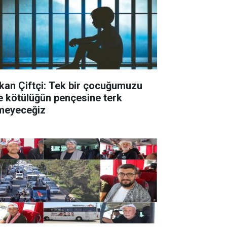
kan Çiftçi: Tek bir çocuğumuzu
le kötülüğün pençesine terk
meyeceğiz