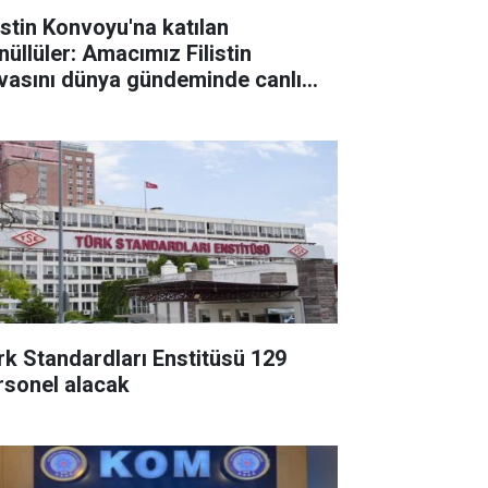
listin Konvoyu'na katılan
nüllüler: Amacımız Filistin
vasını dünya gündeminde canlı
tmak
rk Standardları Enstitüsü 129
rsonel alacak