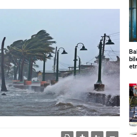
Ba
bi
et