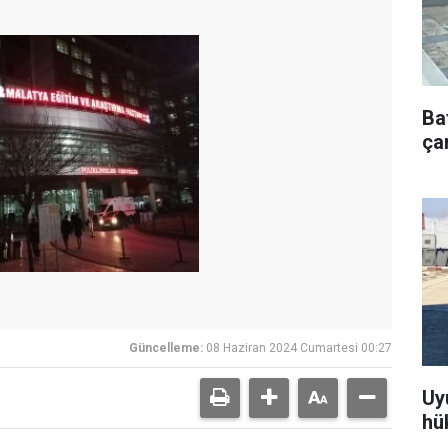
Ba
çar
Güncelleme:
08 Haziran 2024 Cumartesi 00:27
Uy
hü