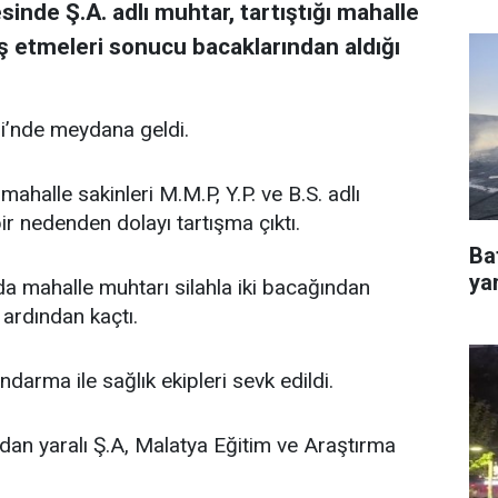
sinde Ş.A. adlı muhtar, tartıştığı mahalle
eş etmeleri sonucu bacaklarından aldığı
si’nde meydana geldi.
mahalle sakinleri M.M.P, Y.P. ve B.S. adlı
r nedenden dolayı tartışma çıktı.
Ba
ya
 mahalle muhtarı silahla iki bacağından
 ardından kaçtı.
darma ile sağlık ekipleri sevk edildi.
ndan yaralı Ş.A, Malatya Eğitim ve Araştırma