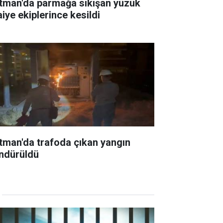
tman'da parmağa sıkışan yüzük
aiye ekiplerince kesildi
tman'da trafoda çıkan yangın
ndürüldü