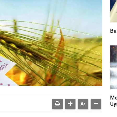
Bu
Me
Uy