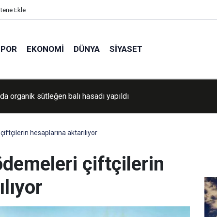
itene Ekle
SPOR
EKONOMI
DÜNYA
SIYASET
aşkanı Erdoğan'a yönelik suikast girişimi davasının firari sanığı
Karatepe tutuklandı
ftçilerin hesaplarına aktarılıyor
demeleri çiftçilerin
ılıyor