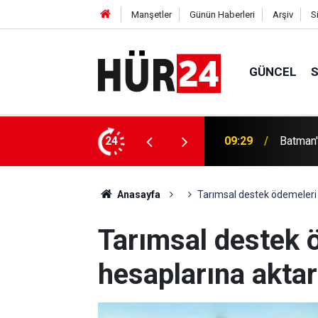
Manşetler
Günün Haberleri
Arşiv
S
GÜNCEL
Cumhurb
hasadı yapıldı
24
09:17
Burkay 
Anasayfa
Tarımsal destek ödemeleri çi
Tarımsal destek ö
hesaplarına aktar