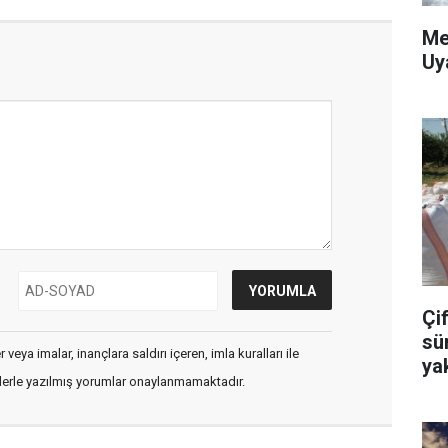
Me
Uy
Çif
sü
veya imalar, inançlara saldırı içeren, imla kuralları ile
ya
flerle yazılmış yorumlar onaylanmamaktadır.