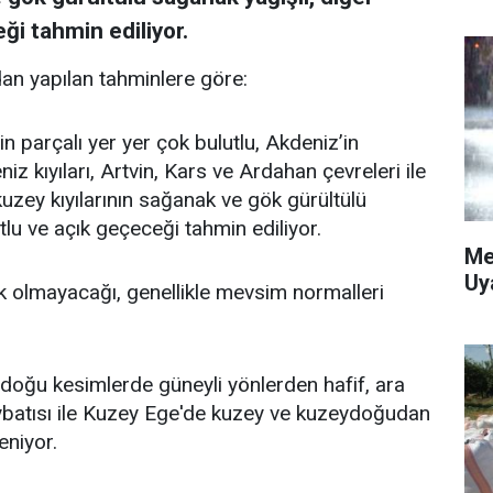
ği tahmin ediliyor.
an yapılan tahminlere göre:
in parçalı yer yer çok bulutlu, Akdeniz’in
z kıyıları, Artvin, Kars ve Ardahan çevreleri ile
n kuzey kıyılarının sağanak ve gök gürültülü
tlu ve açık geçeceği tahmin ediliyor.
Me
Uy
k olmayacağı, genellikle mevsim normalleri
doğu kesimlerde güneyli yönlerden hafif, ara
ybatısı ile Kuzey Ege'de kuzey ve kuzeydoğudan
eniyor.