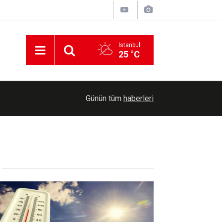
İstanbul
25 °C
09:08
Beykoz'da uyuşturucu operasyonunda Hint kenevir
Günün tüm
haberleri