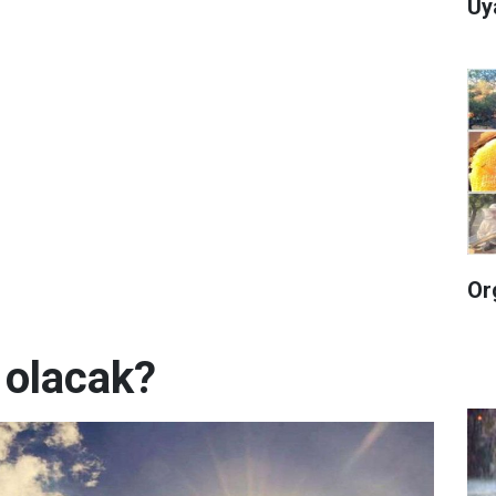
Uy
Or
 olacak?