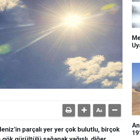
Me
Uy
An
eniz’in parçalı yer yer çok bulutlu, birçok
19
 gök gürültülü sağanak yağışlı, diğer