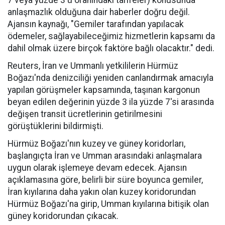
7 veya yüzde 3'ü oranındaki tarifeler) konusunda
anlaşmazlık olduğuna dair haberler doğru değil.
Ajansın kaynağı, "Gemiler tarafından yapılacak
ödemeler, sağlayabileceğimiz hizmetlerin kapsamı da
dahil olmak üzere birçok faktöre bağlı olacaktır." dedi.
Reuters, İran ve Ummanlı yetkililerin Hürmüz
Boğazı'nda denizciliği yeniden canlandırmak amacıyla
yapılan görüşmeler kapsamında, taşınan kargonun
beyan edilen değerinin yüzde 3 ila yüzde 7'si arasında
değişen transit ücretlerinin getirilmesini
görüştüklerini bildirmişti.
Hürmüz Boğazı'nın kuzey ve güney koridorları,
başlangıçta İran ve Umman arasındaki anlaşmalara
uygun olarak işlemeye devam edecek. Ajansın
açıklamasına göre, belirli bir süre boyunca gemiler,
İran kıyılarına daha yakın olan kuzey koridorundan
Hürmüz Boğazı'na girip, Umman kıyılarına bitişik olan
güney koridorundan çıkacak.