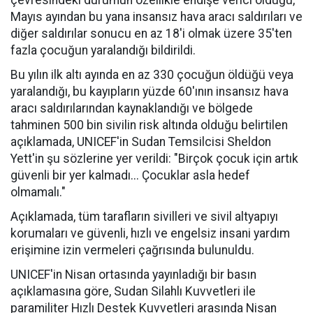
çevresindeki durumun özellikle endişe verici olduğu,
Mayıs ayından bu yana insansız hava aracı saldırıları ve
diğer saldırılar sonucu en az 18'i olmak üzere 35'ten
fazla çocuğun yaralandığı bildirildi.
Bu yılın ilk altı ayında en az 330 çocuğun öldüğü veya
yaralandığı, bu kayıpların yüzde 60'ının insansız hava
aracı saldırılarından kaynaklandığı ve bölgede
tahminen 500 bin sivilin risk altında olduğu belirtilen
a
çıklamada, UNICEF'in Sudan Temsilcisi Sheldon
Yett'in şu sözlerine yer verildi: "Birçok çocuk için artık
güvenli bir yer kalmadı... Çocuklar asla hedef
olmamalı."
Açıklamada, tüm tarafların sivilleri ve sivil altyapıyı
korumaları ve güvenli, hızlı ve engelsiz insani yardım
erişimine izin vermeleri çağrısında bulunuldu.
UNICEF'in Nisan ortasında yayınladığı bir basın
açıklamasına göre, Sudan Silahlı Kuvvetleri ile
paramiliter Hızlı Destek Kuvvetleri arasında Nisan