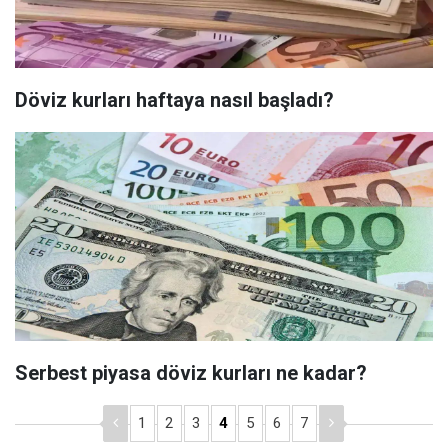
Döviz kurları haftaya nasıl başladı?
Serbest piyasa döviz kurları ne kadar?
1
2
3
4
5
6
7