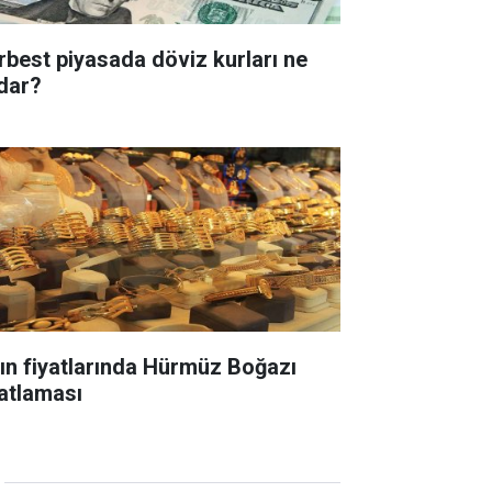
rbest piyasada döviz kurları ne
dar?
tın fiyatlarında Hürmüz Boğazı
yatlaması