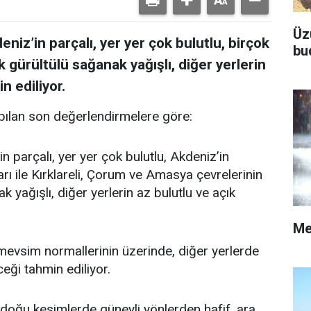
Üz
niz’in parçalı, yer yer çok bulutlu, birçok
bu
k gürültülü sağanak yağışlı, diğer yerlerin
n ediliyor.
ılan son değerlendirmelere göre:
n parçalı, yer yer çok bulutlu, Akdeniz’in
rı ile Kırklareli, Çorum ve Amasya çevrelerinin
 yağışlı, diğer yerlerin az bulutlu ve açık
Me
vsim normallerinin üzerinde, diğer yerlerde
ği tahmin ediliyor.
doğu kesimlerde güneyli yönlerden hafif, ara