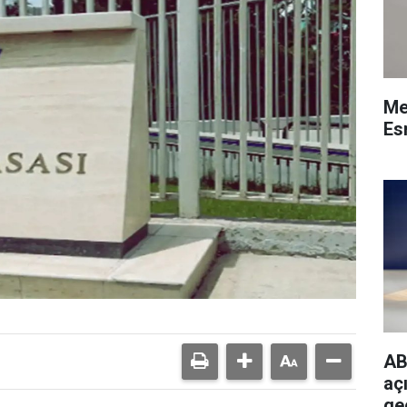
Me
Esn
AB
açı
ge