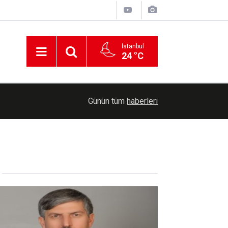
İstanbul
24 °C
00:36
Erzurum'da Bağımlılıkla Mücadele İl Koordinasyo
Günün tüm
haberleri