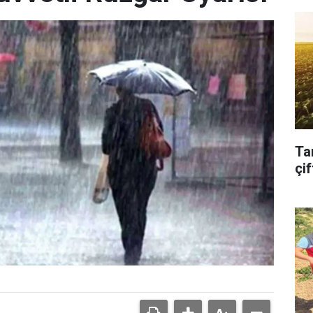
Ta
çif