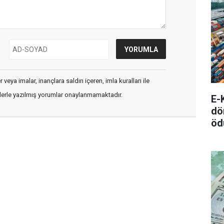
veya imalar, inançlara saldırı içeren, imla kuralları ile
flerle yazılmış yorumlar onaylanmamaktadır.
E-
dö
öd