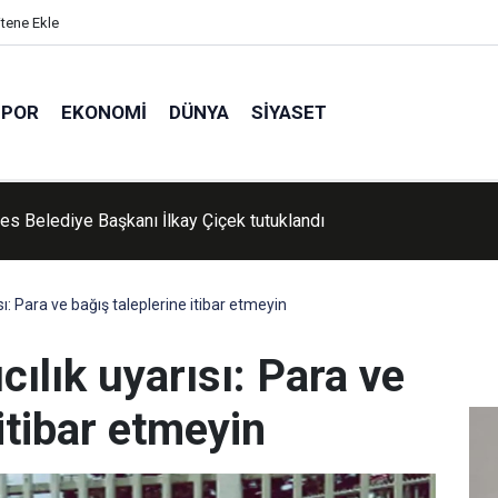
itene Ekle
SPOR
EKONOMI
DÜNYA
SIYASET
'de Kur'an kursu öğrencileri piknikte buluştu
sı: Para ve bağış taleplerine itibar etmeyin
cılık uyarısı: Para ve
itibar etmeyin