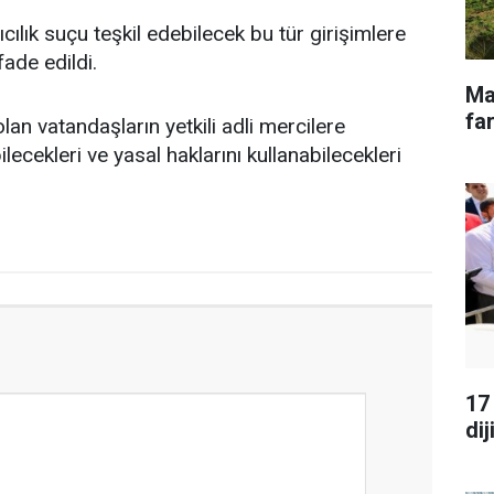
ılık suçu teşkil edebilecek bu tür girişimlere
fade edildi.
Ma
far
n vatandaşların yetkili adli mercilere
cekleri ve yasal haklarını kullanabilecekleri
17
dij