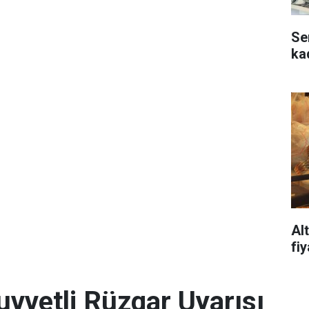
Se
ka
Al
fi
uvvetli Rüzgar Uyarısı