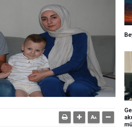
Be
Ge
aku
mü