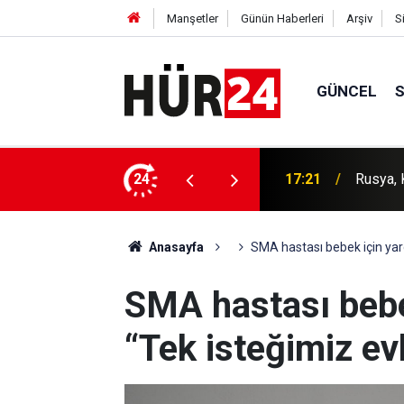
Manşetler
Günün Haberleri
Arşiv
S
GÜNCEL
n ile düzenli konteyner hattı başlatıyor
24
17:15
İran il
Anasayfa
SMA hastası bebek için yar
SMA hastası bebe
“Tek isteğimiz e