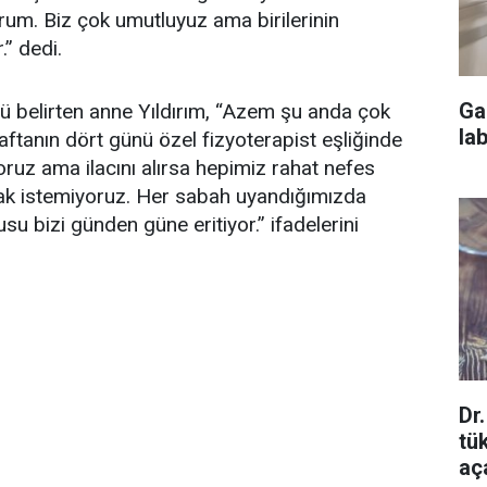
orum. Biz çok umutluyuz ama birilerinin
” dedi.
Ga
ü belirten anne Yıldırım, “Azem şu anda çok
la
Haftanın dört günü özel fizyoterapist eşliğinde
yoruz ama ilacını alırsa hepimiz rahat nefes
ak istemiyoruz. Her sabah uyandığımızda
u bizi günden güne eritiyor.” ifadelerini
Dr
tü
aça