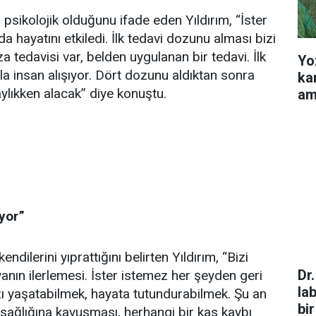
psikolojik olduğunu ifade eden Yıldırım, “İster
a hayatını etkiledi. İlk tedavi dozunu alması bizi
a tedavisi var, belden uygulanan bir tedavi. İlk
Yo
a insan alışıyor. Dört dozunu aldıktan sonra
ka
ylıkken alacak” diye konuştu.
am
yor”
ilerini yıprattığını belirten Yıldırım, “Bizi
Dr
nın ilerlemesi. İster istemez her şeyden geri
la
ı yaşatabilmek, hayata tutundurabilmek. Şu an
bir
sağlığına kavuşması, herhangi bir kas kaybı