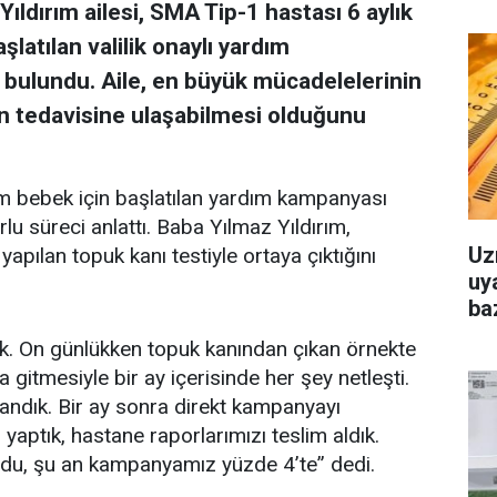
ıldırım ailesi, SMA Tip-1 hastası 6 aylık
şlatılan valilik onaylı yardım
bulundu. Aile, en büyük mücadelelerinin
n tedavisine ulaşabilmesi olduğunu
m bebek için başlatılan yardım kampanyası
rlu süreci anlattı. Baba Yılmaz Yıldırım,
Uz
pılan topuk kanı testiyle ortaya çıktığını
uya
baz
ık. On günlükken topuk kanından çıkan örnekte
gitmesiyle bir ay içerisinde her şey netleşti.
landık. Bir ay sonra direkt kampanyayı
 yaptık, hastane raporlarımızı teslim aldık.
du, şu an kampanyamız yüzde 4’te” dedi.