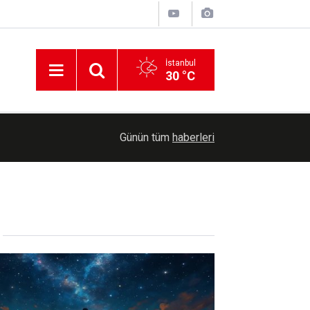
İstanbul
30 °C
17:12
Hakkari'deki operasyonda 253 kilogram esrar ele
Günün tüm
haberleri