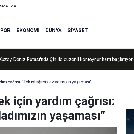
itene Ekle
SPOR
EKONOMI
DÜNYA
SIYASET
e Umman arasında Hürmüz'de genel çerçeve belirlendi
dım çağrısı: “Tek isteğimiz evladımızın yaşaması”
k için yardım çağrısı:
vladımızın yaşaması”