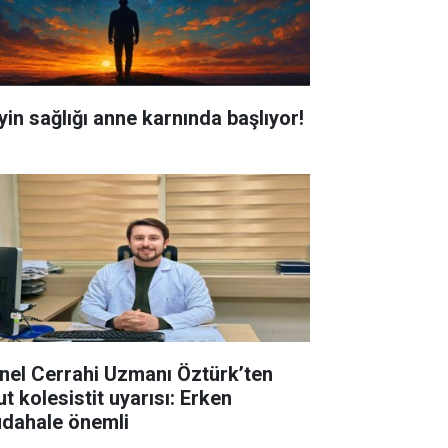
yin sağlığı anne karnında başlıyor!
nel Cerrahi Uzmanı Öztürk’ten
t kolesistit uyarısı: Erken
dahale önemli