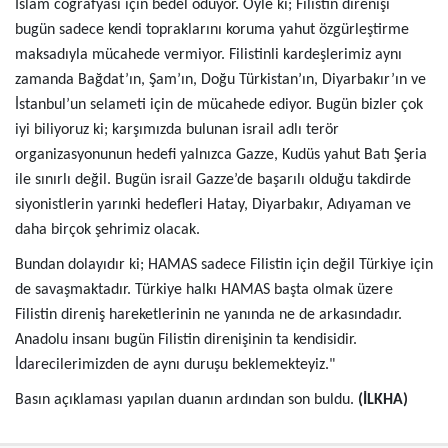
İslam coğrafyası için bedel ödüyor. Öyle ki; Filistin direnişi
bugün sadece kendi topraklarını koruma yahut özgürleştirme
maksadıyla mücahede vermiyor. Filistinli kardeşlerimiz aynı
zamanda Bağdat’ın, Şam’ın, Doğu Türkistan’ın, Diyarbakır’ın ve
İstanbul’un selameti için de mücahede ediyor. Bugün bizler çok
iyi biliyoruz ki; karşımızda bulunan israil adlı terör
organizasyonunun hedefi yalnızca Gazze, Kudüs yahut Batı Şeria
ile sınırlı değil. Bugün israil Gazze’de başarılı olduğu takdirde
siyonistlerin yarınki hedefleri Hatay, Diyarbakır, Adıyaman ve
daha birçok şehrimiz olacak.
Bundan dolayıdır ki; HAMAS sadece Filistin için değil Türkiye için
de savaşmaktadır. Türkiye halkı HAMAS başta olmak üzere
Filistin direniş hareketlerinin ne yanında ne de arkasındadır.
Anadolu insanı bugün Filistin direnişinin ta kendisidir.
İdarecilerimizden de aynı duruşu beklemekteyiz."
Basın açıklaması yapılan duanın ardından son buldu.
(İLKHA)