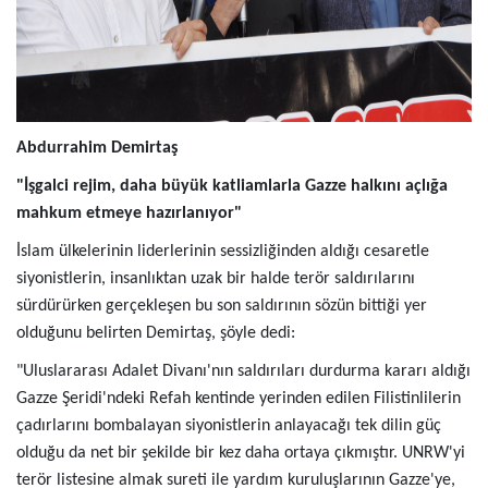
Abdurrahim Demirtaş
"İşgalci rejim, daha büyük katliamlarla Gazze halkını açlığa
mahkum etmeye hazırlanıyor"
İslam ülkelerinin liderlerinin sessizliğinden aldığı cesaretle
siyonistlerin, insanlıktan uzak bir halde terör saldırılarını
sürdürürken gerçekleşen bu son saldırının sözün bittiği yer
olduğunu belirten Demirtaş, şöyle dedi:
"Uluslararası Adalet Divanı'nın saldırıları durdurma kararı aldığı
Gazze Şeridi'ndeki Refah kentinde yerinden edilen Filistinlilerin
çadırlarını bombalayan siyonistlerin anlayacağı tek dilin güç
olduğu da net bir şekilde bir kez daha ortaya çıkmıştır. UNRW'yi
terör listesine almak sureti ile yardım kuruluşlarının Gazze'ye,