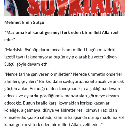
Mehmet Emin Sütçü
"Mazluma kol kanat germeyi terk eden bir milleti Allah zelil
eder"
"Mazisiyle övünüp duran onca İslam milleti bugün mazideki
izzetli tavrı takınamıyorsa bugün ayıp olarak bu yeter" diyen
Sütçü, şöyle devam etti:
"Nerde tarihe şan veren o milletler? Nerede ümmetin önderleri,
alimleri, şeyhleri? Bir kez daha söylüyoruz, israil ancak ve ancak
güçten anlar. Anladığı dilden konuşmadıkça alçaklığına devam
edecek ve aylardır gördüğümüz manzaraları görmeye devam
edeceğiz.
Bugün israile karşı koymaktan korkup kaçanlar,
köleliğe, alçalmaya, dünya ve âhirette rezil olmaya razı olan
kimselerdir.
Çünkü cihadı, zalimin karşısında durup mazluma kol
kanat germeyi terk eden bir milleti Allah, zelil eder."