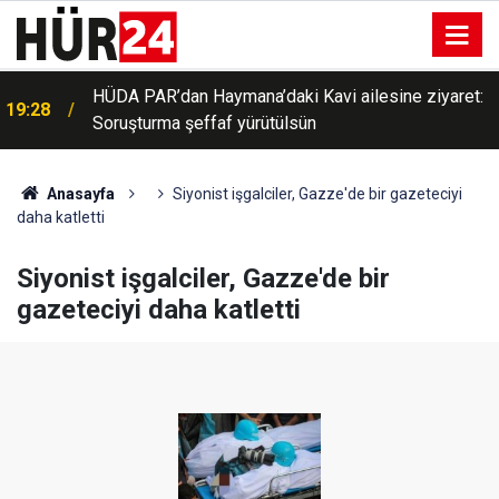
HÜDA PAR’dan Haymana’daki Kavi ailesine ziyaret:
19:28
Soruşturma şeffaf yürütülsün
Anasayfa
Siyonist işgalciler, Gazze'de bir gazeteciyi
daha katletti
Siyonist işgalciler, Gazze'de bir
gazeteciyi daha katletti