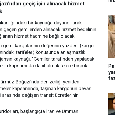
im
zı'ndan geçiş için alınacak hizmet
k.
akanlığı'ndaki bir kaynağa dayandırarak
n geçen gemilerden alınacak hizmet bedelinin
ğlanan hizmet hacmine bağlı olacak.
 gemi kargolarının değerinin yüzdesi (kargo
nındaki tarifeler) konusunda anlaşmazlık
jansın kaynağı, "Gemiler tarafından yapılacak
erin kapsamı da dahil olmak üzere birçok
Pa
ya
faz
 Hürmüz Boğazı'nda denizciliği yeniden
şmeler kapsamında, taşınan kargonun beyan
i arasında değişen transit ücretlerinin
ridorları, başlangıçta İran ve Umman