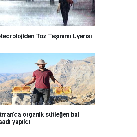
teorolojiden Toz Taşınımı Uyarısı
tman'da organik sütleğen balı
sadı yapıldı