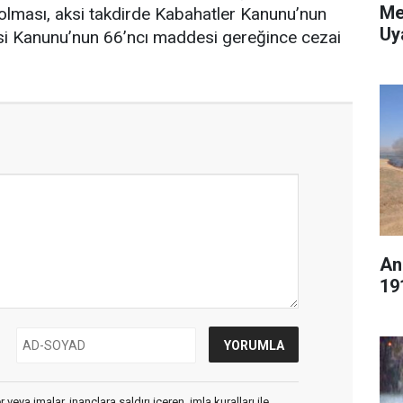
Me
 olması, aksi takdirde Kabahatler Kanunu’nun
Uy
resi Kanunu’nun 66’ncı maddesi gereğince cezai
An
19
veya imalar, inançlara saldırı içeren, imla kuralları ile