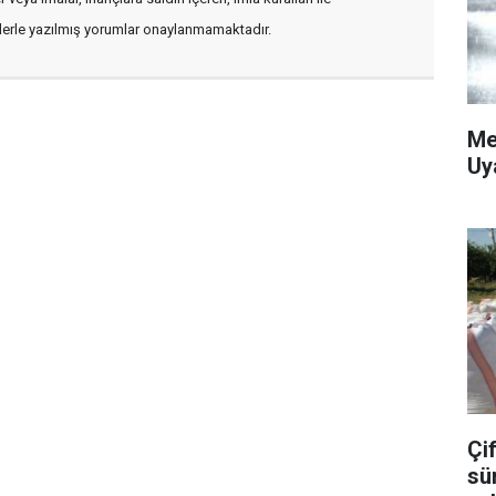
flerle yazılmış yorumlar onaylanmamaktadır.
Me
Uy
Çif
sü