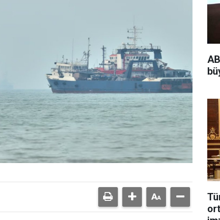
AB
bü
Tü
or