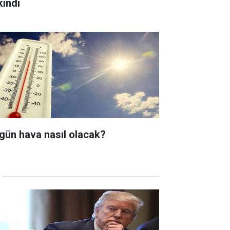
kındı
gün hava nasıl olacak?