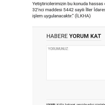
Yetiştiricilerimizin bu konuda hassas
32’nci maddesi 5442 sayılı İller İda
işlem uygulanacaktır." (İLKHA)
HABERE
YORUM KAT
UYARI:
Küfür, hakaret, rencide edici cümleler 