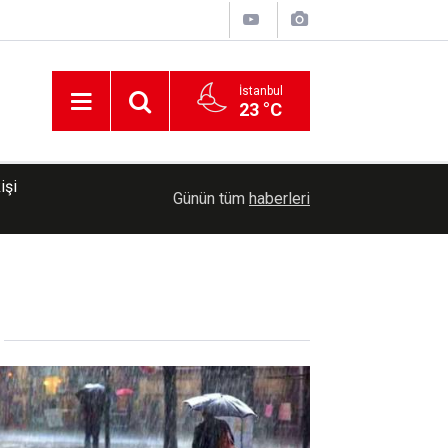
İstanbul
23 °C
işi
00:35
Trump, İran'a yönelik savaşın "yakında sona erec
Günün tüm
haberleri