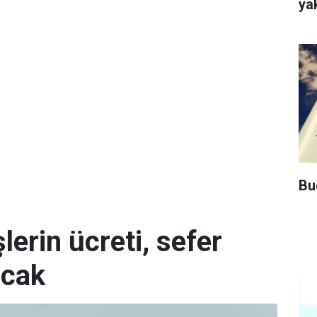
ya
Bu
erin ücreti, sefer
acak