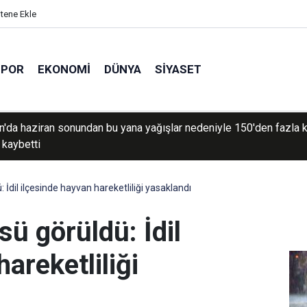
itene Ekle
SPOR
EKONOMI
DÜNYA
SIYASET
n'da haziran sonundan bu yana yağışlar nedeniyle 150'den fazla k
 kaybetti
den geçişlerin ücreti, sefer hacmine bağlı olacak
: İdil ilçesinde hayvan hareketliliği yasaklandı
sü görüldü: İdil
areketliliği