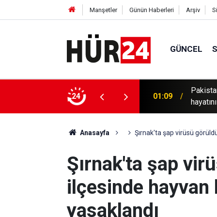
Manşetler
Günün Haberleri
Arşiv
S
GÜNCEL
Pakista
01:09
hayatını
24
00:49
Hürmüz'
Anasayfa
Şırnak'ta şap virüsü görüldü
Şırnak'ta şap virü
ilçesinde hayvan h
yasaklandı