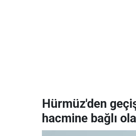
Hürmüz'den geçişl
hacmine bağlı ol