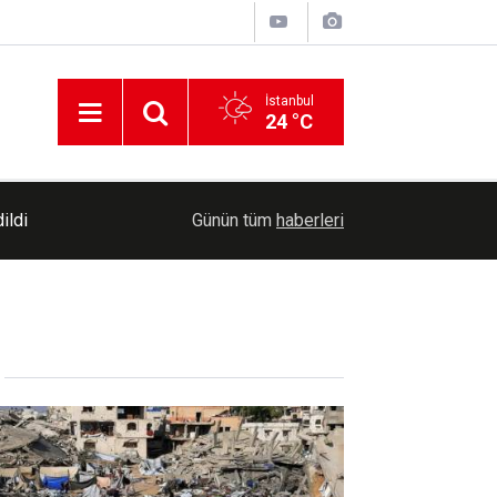
İstanbul
24 °C
Türkiye, Suudi Arabistan ve Pakistan ortak sav
06:19
Günün tüm
haberleri
imzalayacak