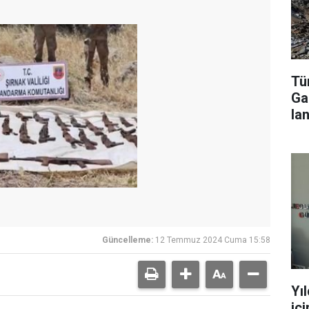
Tür
Ga
lan
Güncelleme:
12 Temmuz 2024 Cuma 15:58
Yı
iç