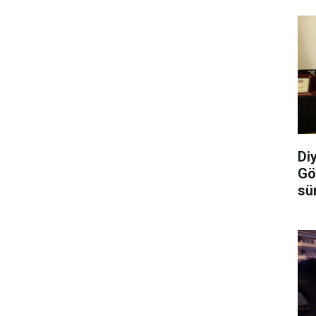
Di
Gö
sü