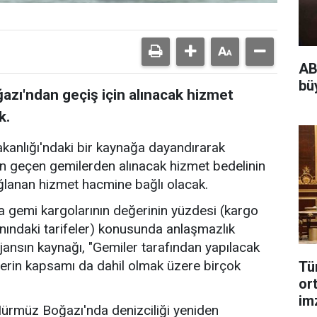
AB
bü
zı'ndan geçiş için alınacak hizmet
k.
akanlığı'ndaki bir kaynağa dayandırarak
n geçen gemilerden alınacak hizmet bedelinin
ğlanan hizmet hacmine bağlı olacak.
 gemi kargolarının değerinin yüzdesi (kargo
nındaki tarifeler) konusunda anlaşmazlık
jansın kaynağı, "Gemiler tarafından yapılacak
erin kapsamı da dahil olmak üzere birçok
Tü
or
im
 Hürmüz Boğazı'nda denizciliği yeniden