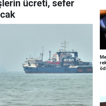
erin ücreti, sefer
acak
Me
re
öd