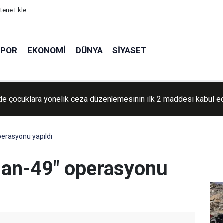
itene Ekle
SPOR
EKONOMI
DÜNYA
SIYASET
silah stokları tartışması büyüyor: Trump sızıntılara öfkeli
erasyonu yapıldı
ğan-49" operasyonu