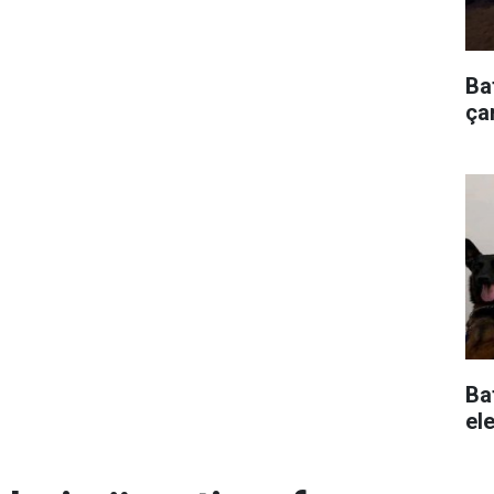
Ba
çar
Ba
ele