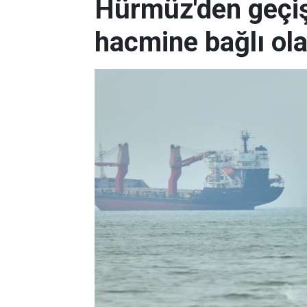
Hürmüz'den geçişl
hacmine bağlı ol