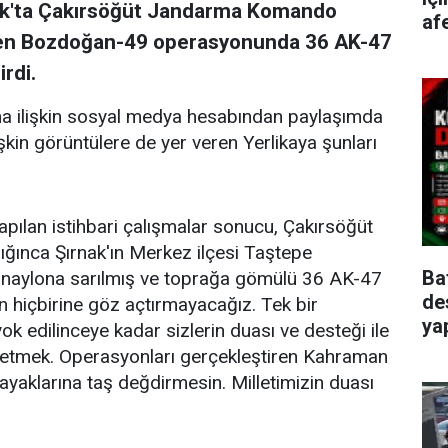
ırnak'ta Çakırsöğüt Jandarma Komando
afe
en Bozdoğan-49 operasyonunda 36 AK-47
irdi.
a ilişkin sosyal medya hesabından paylaşımda
kin görüntülere de yer veren Yerlikaya şunları
pılan istihbari çalışmalar sonucu, Çakırsöğüt
nca Şırnak'ın Merkez ilçesi Taştepe
Ba
, naylona sarılmış ve toprağa gömülü 36 AK-47
de
rin hiçbirine göz açtırmayacağız. Tek bir
ya
 yok edilinceye kadar sizlerin duası ve desteği ile
tmek. Operasyonları gerçekleştiren Kahraman
yaklarına taş değdirmesin. Milletimizin duası