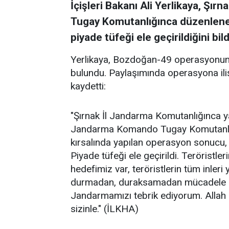
İçişleri Bakanı Ali Yerlikaya, Ş
Tugay Komutanlığınca düzenlen
piyade tüfeği ele geçirildiğini bild
Yerlikaya, Bozdoğan-49 operasyonun
bulundu. Paylaşımında operasyona iliş
kaydetti:
"Şırnak İl Jandarma Komutanlığınca ya
Jandarma Komando Tugay Komutanlığı
kırsalında yapılan operasyon sonucu
Piyade tüfeği ele geçirildi. Teröristle
hedefimiz var, teröristlerin tüm inleri
durmadan, duraksamadan mücadele e
Jandarmamızı tebrik ediyorum. Allah a
sizinle." (İLKHA)