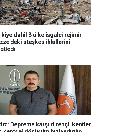
kiye dahil 8 ülke işgalci rejimin
zze'deki ateşkes ihlallerini
etledi
ldız: Depreme karşı dirençli kentler
in kentsel dönüşüm hızlandırılıp