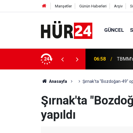
Manşetler
Günün Haberleri
Arşiv
S
GÜNCEL
 düzenlemesinin ilk 2 maddesi kabul edildi
24
06:39
ABD'nin 
Anasayfa
Şırnak'ta "Bozdoğan-49" op
Şırnak'ta "Bozdo
yapıldı