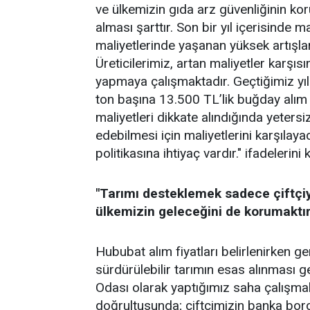
ve ülkemizin gıda arz güvenliğinin koru
alması şarttır. Son bir yıl içerisinde m
maliyetlerinde yaşanan yüksek artışlar,
Üreticilerimiz, artan maliyetler karşı
yapmaya çalışmaktadır. Geçtiğimiz yıl
ton başına 13.500 TL’lik buğday alım 
maliyetleri dikkate alındığında yeters
edebilmesi için maliyetlerini karşılaya
politikasına ihtiyaç vardır." ifadelerini 
"Tarımı desteklemek sadece çiftçiy
ülkemizin geleceğini de korumaktır
Hububat alım fiyatları belirlenirken ger
sürdürülebilir tarımın esas alınması g
Odası olarak yaptığımız saha çalışmala
doğrultusunda; çiftçimizin banka borçl