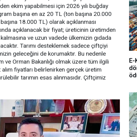
den ekim yapabilmesi için 2026 yılı buğday
logram başına en az 20 TL (ton başına 20.000
on başına 18.000 TL) olarak açıklanması
tında açıklanacak bir fiyat; üreticinin üretimden
ş kalmasına ve uzun vadede ülkemizin gıdada
lacaktır. Tarımı desteklemek sadece çiftçiyi
emizin geleceğini de korumaktır. Bu nedenle
E-
m ve Orman Bakanlığı olmak üzere tüm ilgili
dö
alım fiyatları belirlenirken gerçek üretim
öd
ürülebilir tarımın esas alınmasıdır. Çiftçimiz