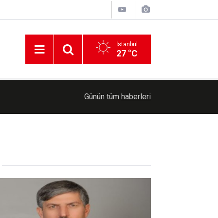
İstanbul
27 °C
19:13
HÜDA PAR Genel Sekreteri Yılmaz, İZOTO'yu ziya
Günün tüm
haberleri