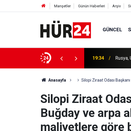
Manşetler
Günün Haberleri
Arşiv
S
GÜNCEL
, İzmir'de esnafı ziyaret etti
24
19:34
Rusya, 
Anasayfa
Silopi Ziraat Odası Başkanı
Silopi Ziraat Oda
Buğday ve arpa al
maliyetlere göre 