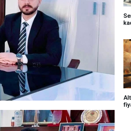
Se
ka
Al
fi