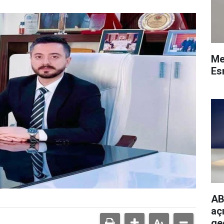
Me
Esn
AB
açı
ge