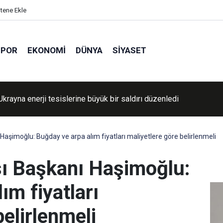
itene Ekle
SPOR
EKONOMI
DÜNYA
SIYASET
Ukrayna enerji tesislerine büyük bir saldırı düzenledi
 Haşimoğlu: Buğday ve arpa alım fiyatları maliyetlere göre belirlenmeli
sı Başkanı Haşimoğlu:
ım fiyatları
belirlenmeli