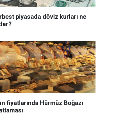
rbest piyasada döviz kurları ne
dar?
tın fiyatlarında Hürmüz Boğazı
yatlaması