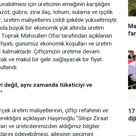
nabilmesi için üreticinin emeğinin karşılığını
azot, gübre, zirai ilaç, tohum, sulama ve işçilik
 üretim maliyetlerini ciddi şekilde yükseltmiştir.
Ma
sında büyük bir ekonomik yük altında üretim
far
 Toprak Mahsulleri Ofisi tarafından açıklanan
fiyatı, günümüz ekonomik koşulları ve üretim
iz kalmaktadır. Çiftçimizin üretime devam
cak ve makul bir gelir sağlayacak bir fiyat
kullandı.
i değil, aynı zamanda tüketiciyi ve
"
çek üretim maliyetlerinin, çiftçi refahının ve
17
dij
erektiğini açıklayan Haşimoğlu "Silopi Ziraat
rı ve üreticilerimizden aldığımız bilgiler
arını ödeyebilmesi, ailesinin geçimini