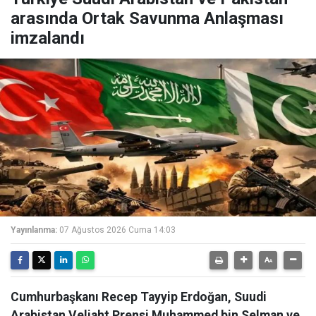
arasında Ortak Savunma Anlaşması
imzalandı
Yayınlanma:
07 Ağustos 2026 Cuma 14:03
Cumhurbaşkanı Recep Tayyip Erdoğan, Suudi
Arabistan Veliaht Prensi Muhammed bin Selman ve