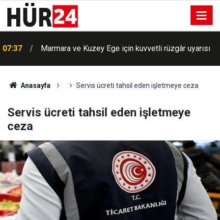
07:37
Marmara ve Kuzey Ege için kuvvetli rüzgâr uyarısı
BM'de büyük skandal: Siyonist rejime gizli bilgi
07:18
aktaran görevli ifşa oldu
Anasayfa
Servis ücreti tahsil eden işletmeye ceza
Servis ücreti tahsil eden işletmeye
ceza