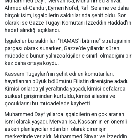
Muhammed Dayf, Mervan İsa, Muhammed Sinvar,
Ahmed el-Gandur, Eymen Nofel, Rafi Selame ve daha
birçok isim, işgalcilerin saldırılarında şehit oldu. Son
olarak ise Gazze Tugayı Komutanı İzzeddin Haddad'ın
hedef alındığı açıklandı.
İşgalciler bu saldırıları "HAMAS'ı bitirme" stratejisinin
parçası olarak sunarken, Gazze'de yıllardır süren
mücadele bunun yalnızca kişilerle sınırlı olmadığını bir
kez daha ortaya koydu.
Kassam Tugayları'nın şehit edilen komutanları,
hayatlarının büyük bölümünü Filistin direnişine adadı.
Kimisi onlarca yıl yeraltında yaşadı, kimisi defalarca
suikast girişiminden kurtuldu, kimisi ailesini ve
çocuklarını bu mücadelede kaybetti.
Muhammed Dayf yıllarca işgalcilerin en çok aranan
ismi olarak yaşadı. Mervan İsa, Kassam'ın en önemli
askeri planlayıcılarından biri olarak direnişin
merkezinde yer aldı. Muhammed Sinvar ve İzzeddin