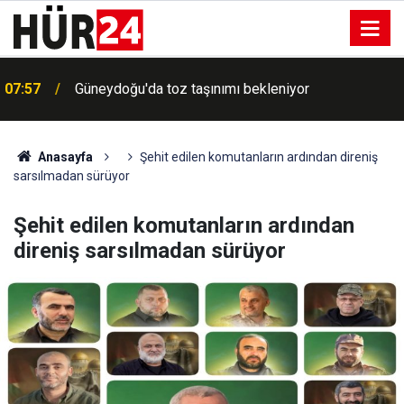
Meta'ya çocuk güvenliği davasında rekor ceza: 567
07:37
milyon dolar daha ödeyecek
Anasayfa
Şehit edilen komutanların ardından direniş
sarsılmadan sürüyor
Şehit edilen komutanların ardından
direniş sarsılmadan sürüyor