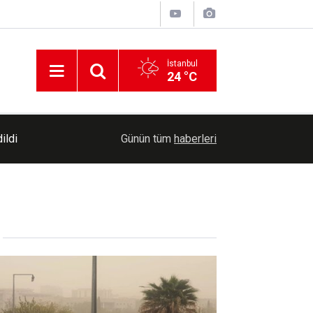
İstanbul
24 °C
Türkiye, Suudi Arabistan ve Pakistan ortak sav
06:19
Günün tüm
haberleri
imzalayacak