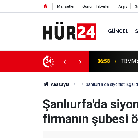
Manşetler
Günün Haberleri
Arşiv
S
GÜNCEL
 düzenlemesinin ilk 2 maddesi kabul edildi
24
06:39
ABD'nin 
Anasayfa
Şanlıurfa'da siyonist işgal
Şanlıurfa'da siyon
firmanın şubesi 