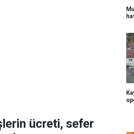
Mu
ha
Ka
op
erin ücreti, sefer