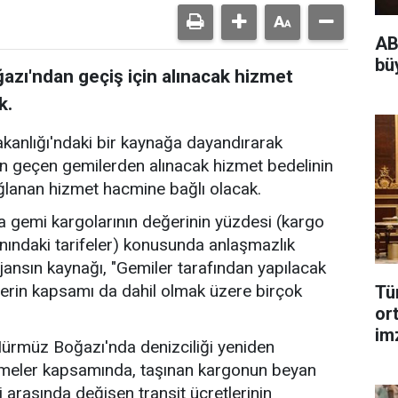
AB
bü
zı'ndan geçiş için alınacak hizmet
k.
akanlığı'ndaki bir kaynağa dayandırarak
n geçen gemilerden alınacak hizmet bedelinin
ğlanan hizmet hacmine bağlı olacak.
 gemi kargolarının değerinin yüzdesi (kargo
nındaki tarifeler) konusunda anlaşmazlık
jansın kaynağı, "Gemiler tarafından yapılacak
erin kapsamı da dahil olmak üzere birçok
Tü
or
im
 Hürmüz Boğazı'nda denizciliği yeniden
şmeler kapsamında, taşınan kargonun beyan
i arasında değişen transit ücretlerinin