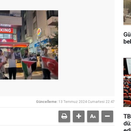
Gü
be
Güncelleme:
13 Temmuz 2024 Cumartesi 22:47
TB
dü
edi