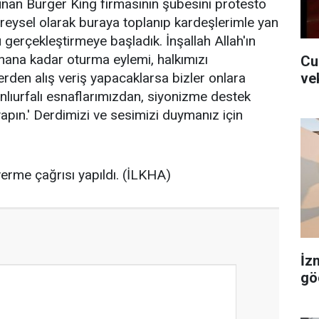
nan Burger King firmasının şubesini protesto
ireysel olarak buraya toplanıp kardeşlerimle yan
erçekleştirmeye başladık. İnşallah Allah'ın
anana kadar oturma eylemi, halkımızı
Cu
ve
erden alış veriş yapacaklarsa bizler onlara
anlıurfalı esnaflarımızdan, siyonizme destek
apın.' Derdimizi ve sesimizi duymanız için
rme çağrısı yapıldı. (İLKHA)
İz
gö