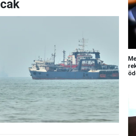
acak
Me
re
öd