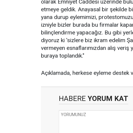
olarak Emniyet Caddesi üzerinde bulu
etmeye geldik. Anayasal bir şekilde b
yana durup eylemimizi, protestomuzu g
izniyle bizler burada bu firmalar kap
bilinçlendirme yapacağız. Bu gibi yerl
diyoruz ki 'sizlere biz ikram edelim Ş
vermeyen esnaflarımızdan alış veriş y
buraya toplandık."
Açıklamada, herkese eyleme destek ve
HABERE
YORUM KAT