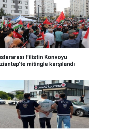
uslararası Filistin Konvoyu
ziantep'te mitingle karşılandı