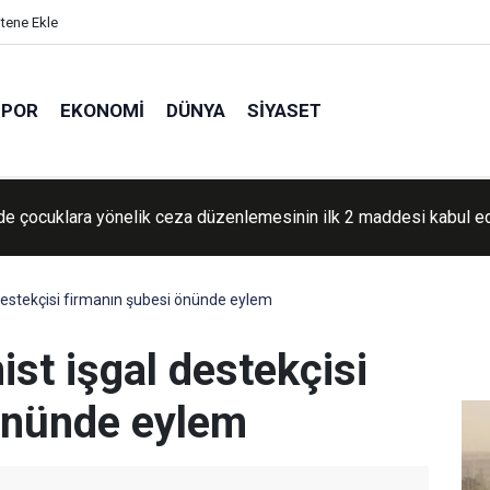
itene Ekle
SPOR
EKONOMI
DÜNYA
SIYASET
silah stokları tartışması büyüyor: Trump sızıntılara öfkeli
 destekçisi firmanın şubesi önünde eylem
ist işgal destekçisi
önünde eylem