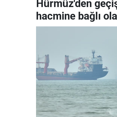
Hürmüz'den geçişl
hacmine bağlı ol