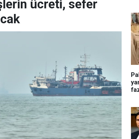
erin ücreti, sefer
acak
Pa
ya
faz