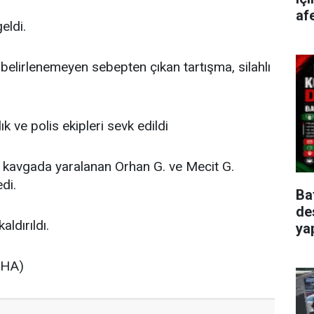
afe
eldi.
 belirlenemeyen sebepten çıkan tartışma, silahlı
k ve polis ekipleri sevk edildi
hlı kavgada yaralanan Orhan G. ve Mecit G.
edi.
Ba
de
ldırıldı.
ya
LKHA)