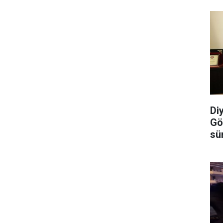
Di
Gö
sü