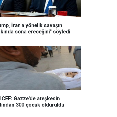
ump, İran'a yönelik savaşın
akında sona ereceğini" söyledi
ICEF: Gazze'de ateşkesin
dından 300 çocuk öldürüldü