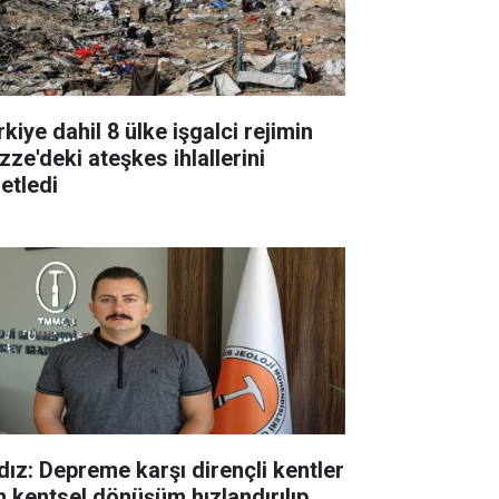
kiye dahil 8 ülke işgalci rejimin
zze'deki ateşkes ihlallerini
etledi
ldız: Depreme karşı dirençli kentler
in kentsel dönüşüm hızlandırılıp