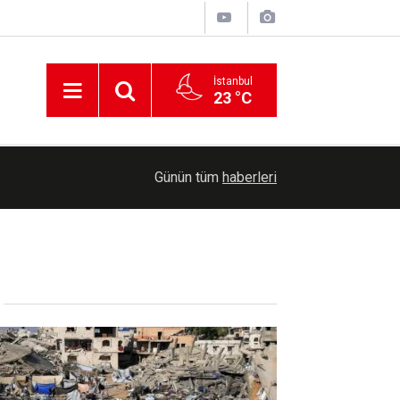
İstanbul
23 °C
00:30
Cumhurbaşkanlığına Cevdet Yılmaz vekalet ede
Günün tüm
haberleri