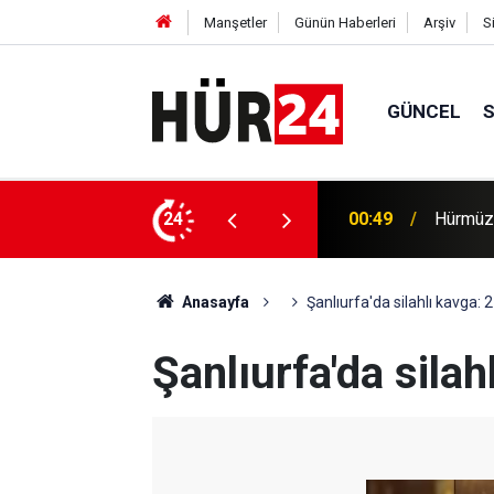
Manşetler
Günün Haberleri
Arşiv
S
GÜNCEL
efer hacmine bağlı olacak
24
00:35
Trump, 
Anasayfa
Şanlıurfa'da silahlı kavga: 2
Şanlıurfa'da silah