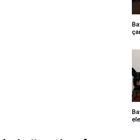
Ba
çar
Ba
ele