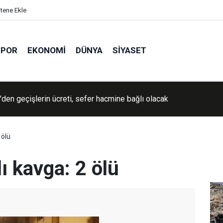
itene Ekle
SPOR
EKONOMI
DÜNYA
SIYASET
İran'a yönelik savaşın "yakında sona ereceğini" söyledi
 ölü
lı kavga: 2 ölü