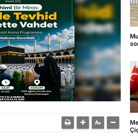
Muğ
so
Me
Çi