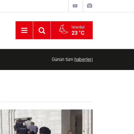
İstanbul
23 °C
00:36
Erzurum'da Bağımlılıkla Mücadele İl Koordinasyo
Günün tüm
haberleri