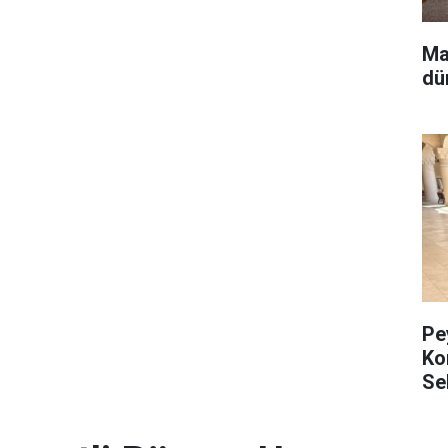
Ma
dü
Pe
Ko
Se