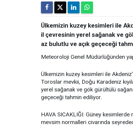
Ülkemizin kuzey kesimleri ile Akde
il çevresinin yerel sağanak ve gö
az bulutlu ve açık geçeceği tahmi
Meteoroloji Genel Müdürlüğünden yap
Ülkemizin kuzey kesimleri ile Akdeniz’i
Toroslar mevkii, Doğu Karadeniz kıyıla
yerel sağanak ve gök gürültülü sağanak
geçeceği tahmin ediliyor.
HAVA SICAKLIĞI: Güney kesimlerde me
mevsim normalleri civarında seyredece