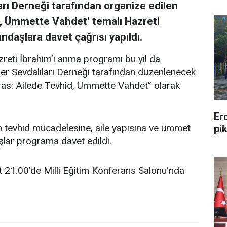
rı Derneği tarafından organize edilen
id, Ümmette Vahdet’ temalı Hazreti
ndaşlara davet çağrısı yapıldı.
zreti İbrahim’i anma programı bu yıl da
ber Sevdalıları Derneği tarafından düzenlenecek
ras: Ailede Tevhid, Ümmette Vahdet” olarak
Er
n tevhid mücadelesine, aile yapısına ve ümmet
pi
şlar programa davet edildi.
21.00’de Milli Eğitim Konferans Salonu’nda