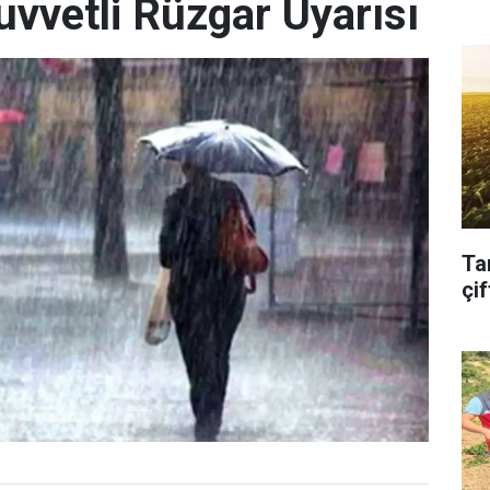
uvvetli Rüzgar Uyarısı
Ta
çif