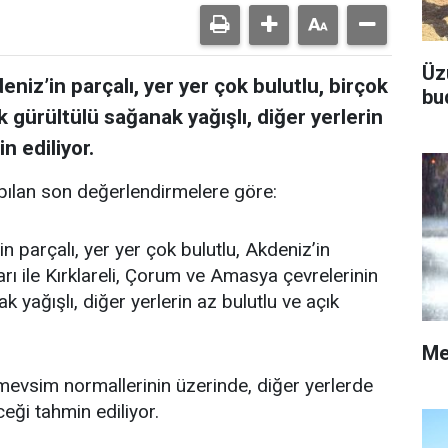
Üz
niz’in parçalı, yer yer çok bulutlu, birçok
bu
k gürültülü sağanak yağışlı, diğer yerlerin
n ediliyor.
ılan son değerlendirmelere göre:
n parçalı, yer yer çok bulutlu, Akdeniz’in
rı ile Kırklareli, Çorum ve Amasya çevrelerinin
 yağışlı, diğer yerlerin az bulutlu ve açık
Me
vsim normallerinin üzerinde, diğer yerlerde
ği tahmin ediliyor.