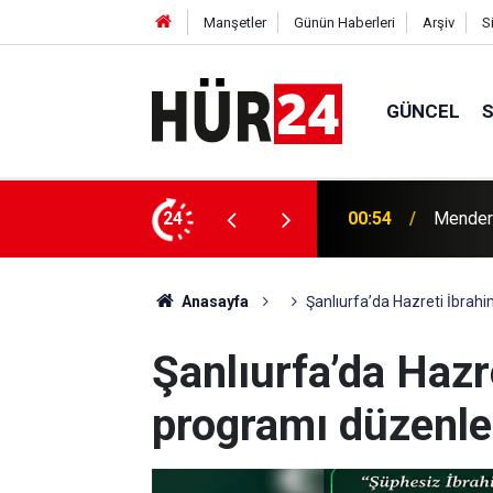
Manşetler
Günün Haberleri
Arşiv
S
GÜNCEL
y Çiçek tutuklandı
24
00:42
Erdemli
Anasayfa
Şanlıurfa’da Hazreti İbra
Şanlıurfa’da Hazr
programı düzenl