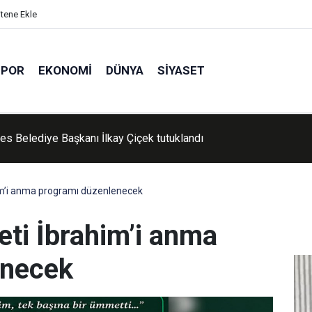
itene Ekle
SPOR
EKONOMI
DÜNYA
SIYASET
'de Kur'an kursu öğrencileri piknikte buluştu
him’i anma programı düzenlenecek
eti İbrahim’i anma
enecek