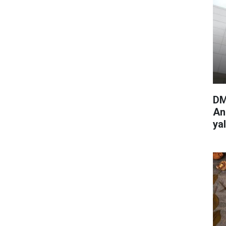
DM
An
ya