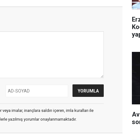
Er
Ko
yap
veya imalar, inançlara saldırı içeren, imla kuralları ile
Av
flerle yazılmış yorumlar onaylanmamaktadır.
so