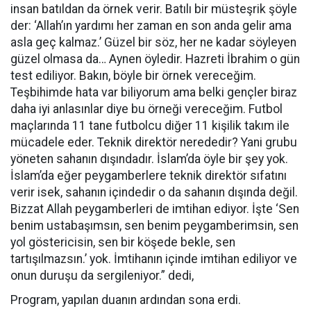
insan batıldan da örnek verir. Batılı bir müsteşrik şöyle
der: ‘Allah’ın yardımı her zaman en son anda gelir ama
asla geç kalmaz.’ Güzel bir söz, her ne kadar söyleyen
güzel olmasa da… Aynen öyledir. Hazreti İbrahim o gün
test ediliyor. Bakın, böyle bir örnek vereceğim.
Teşbihimde hata var biliyorum ama belki gençler biraz
daha iyi anlasınlar diye bu örneği vereceğim. Futbol
maçlarında 11 tane futbolcu diğer 11 kişilik takım ile
mücadele eder. Teknik direktör nerededir? Yani grubu
yöneten sahanın dışındadır. İslam’da öyle bir şey yok.
İslam’da eğer peygamberlere teknik direktör sıfatını
verir isek, sahanın içindedir o da sahanın dışında değil.
Bizzat Allah peygamberleri de imtihan ediyor. İşte ‘Sen
benim ustabaşımsın, sen benim peygamberimsin, sen
yol göstericisin, sen bir köşede bekle, sen
tartışılmazsın.’ yok. İmtihanın içinde imtihan ediliyor ve
onun duruşu da sergileniyor.” dedi,
Program, yapılan duanın ardından sona erdi.