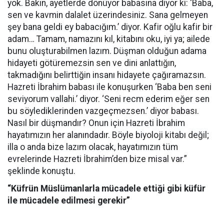
yok. Bakın, ayetlerde dönüyor babasına diyor ki: ‘Baba,
sen ve kavmin dalalet üzerindesiniz. Sana gelmeyen
şey bana geldi ey babacığım.’ diyor. Kafir oğlu kafir bir
adam… Tamam, namazını kıl, kitabını oku, iyi ya; ailede
bunu oluşturabilmen lazım. Düşman olduğun adama
hidayeti götüremezsin sen ve dini anlattığın,
takmadığını belirttiğin insanı hidayete çağıramazsın.
Hazreti İbrahim babası ile konuşurken ‘Baba ben seni
seviyorum vallahi.’ diyor. ‘Seni recm ederim eğer sen
bu söylediklerinden vazgeçmezsen.’ diyor babası.
Nasıl bir düşmandır? Onun için Hazreti İbrahim
hayatımızın her alanındadır. Böyle biyoloji kitabı değil;
illa o anda bize lazım olacak, hayatımızın tüm
evrelerinde Hazreti İbrahim’den bize misal var.”
şeklinde konuştu.
“Küfrün Müslümanlarla mücadele ettiği gibi küfür
ile mücadele edilmesi gerekir”