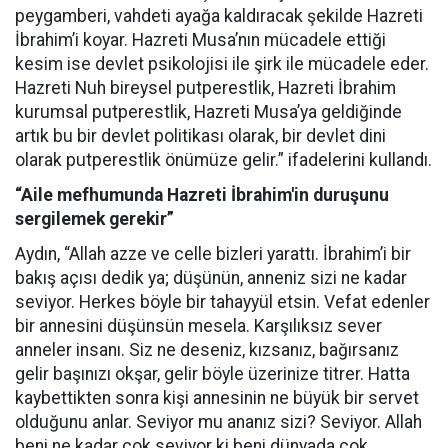
peygamberi, vahdeti ayağa kaldıracak şekilde Hazreti
İbrahim’i koyar. Hazreti Musa’nın mücadele ettiği
kesim ise devlet psikolojisi ile şirk ile mücadele eder.
Hazreti Nuh bireysel putperestlik, Hazreti İbrahim
kurumsal putperestlik, Hazreti Musa’ya geldiğinde
artık bu bir devlet politikası olarak, bir devlet dini
olarak putperestlik önümüze gelir.” ifadelerini kullandı.
“Aile mefhumunda Hazreti İbrahim'in duruşunu
sergilemek gerekir”
Aydın, “Allah azze ve celle bizleri yarattı. İbrahim’i bir
bakış açısı dedik ya; düşünün, anneniz sizi ne kadar
seviyor. Herkes böyle bir tahayyül etsin. Vefat edenler
bir annesini düşünsün mesela. Karşılıksız sever
anneler insanı. Siz ne deseniz, kızsanız, bağırsanız
gelir başınızı okşar, gelir böyle üzerinize titrer. Hatta
kaybettikten sonra kişi annesinin ne büyük bir servet
olduğunu anlar. Seviyor mu ananız sizi? Seviyor. Allah
beni ne kadar çok seviyor ki beni dünyada çok