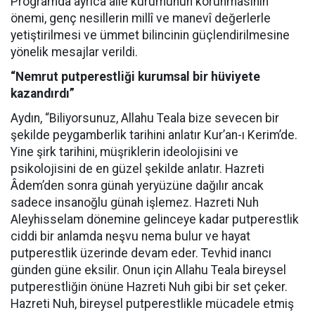
Programda ayrıca aile kurumunun korunmasının
önemi, genç nesillerin millî ve manevî değerlerle
yetiştirilmesi ve ümmet bilincinin güçlendirilmesine
yönelik mesajlar verildi.
“Nemrut putperestliği kurumsal bir hüviyete
kazandırdı”
Aydın, “Biliyorsunuz, Allahu Teala bize sevecen bir
şekilde peygamberlik tarihini anlatır Kur’an-ı Kerim’de.
Yine şirk tarihini, müşriklerin ideolojisini ve
psikolojisini de en güzel şekilde anlatır. Hazreti
Âdem’den sonra günah yeryüzüne dağılır ancak
sadece insanoğlu günah işlemez. Hazreti Nuh
Aleyhisselam dönemine gelinceye kadar putperestlik
ciddi bir anlamda neşvu nema bulur ve hayat
putperestlik üzerinde devam eder. Tevhid inancı
günden güne eksilir. Onun için Allahu Teala bireysel
putperestliğin önüne Hazreti Nuh gibi bir set çeker.
Hazreti Nuh, bireysel putperestlikle mücadele etmiş