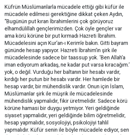
Küfrün Müslümanlarla mücadele ettiği gibi küfür ile
mücadele edilmesi gerektiğine dikkat çeken Aydın,
“Bugünün put kıran İbrahimlerini çok görüyoruz
elhamdülillah gençlerimizden. Çok öyle gençler var
ama körü körüne bir put kırmadı Hazreti İbrahim.
Mücadelesini açın Kur’an-ı Kerim’e bakın. Gitti bayram
gününde hesap yapıyor. Hazreti İbrahim’in şirk ile
mücadelesinde sadece bir taassup yok. ‘Ben Allah’a
iman ediyorum arkadaş, ne kadar put varsa kıracağım.’
yok, o değil. Vurduğu her baltanın bir hesabı vardır,
kırdığı her putun bir hesabı vardır. Her hamlede bir
hesap vardır, bir mühendislik vardır. Onun için İslam,
Müslümanlar şirk ile müşrik ile mücadelesinde
mühendislik yapmalıdır, fikir üretmelidir. Sadece körü
körüne hamasi bir duygu yetmiyor. Yeri geldiğinde
siyaset yapmalıdır, yeri geldiğinde bilim öğretmelidir,
hesap yapmalıdır, sosyolojiyi, psikolojiyi tahlil
yapmalıdır. Küfür senin ile böyle mücadele ediyor, sen