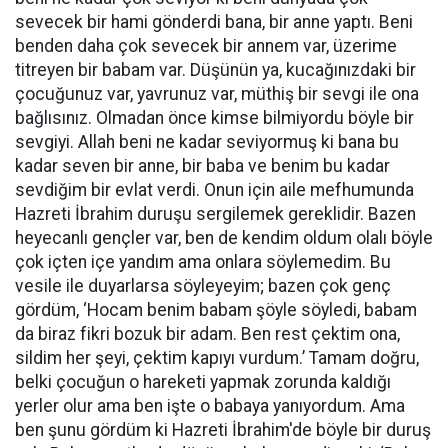
sevecek bir hami gönderdi bana, bir anne yaptı. Beni
benden daha çok sevecek bir annem var, üzerime
titreyen bir babam var. Düşünün ya, kucağınızdaki bir
çocuğunuz var, yavrunuz var, müthiş bir sevgi ile ona
bağlısınız. Olmadan önce kimse bilmiyordu böyle bir
sevgiyi. Allah beni ne kadar seviyormuş ki bana bu
kadar seven bir anne, bir baba ve benim bu kadar
sevdiğim bir evlat verdi. Onun için aile mefhumunda
Hazreti İbrahim duruşu sergilemek gereklidir. Bazen
heyecanlı gençler var, ben de kendim oldum olalı böyle
çok içten içe yandım ama onlara söylemedim. Bu
vesile ile duyarlarsa söyleyeyim; bazen çok genç
gördüm, ‘Hocam benim babam şöyle söyledi, babam
da biraz fikri bozuk bir adam. Ben rest çektim ona,
sildim her şeyi, çektim kapıyı vurdum.’ Tamam doğru,
belki çocuğun o hareketi yapmak zorunda kaldığı
yerler olur ama ben işte o babaya yanıyordum. Ama
ben şunu gördüm ki Hazreti İbrahim'de böyle bir duruş