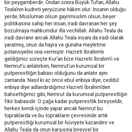
bir peygamberdir. Ondan sonra Büyük Tufan, Allahu
Teala’nın kudreti yeryüzüne hâkim olur. İnsanın olduğu
yerde, Müslüman olsun gayrimüslim olsun, beşer
politikasına sahip her insan, iradi davranan her şey
bozulmaya mahkumdur illa vechillah. Allahu Teala da
iradi davranır ancak Allahu Teala insanı da iradi olarak
yaratmış, onun da hayra ve günaha meyletme
potansiyelini ona vermiştir. Hazreti İbrahim’e
geldiğimiz süreçte Kur’an bize Hazretii İbrahim’i ve
Nemrut’u anlatırken, Nemrut’un kurumsal bir
putperestliğin babası olduğunu da anlatır aynı
zamanda. Nasıl ki az önce ebul enbiya diye, ceddül
enbiya diye adlandırdığımız Hazreti İbrahim’den
bahsettiğimiz gibi, Nemrut da kurumsal putperestliğin
fikir babasıdır. O çağa kadar putperestlik bireyseldir,
herkes kendi içinde yapar ancak Nemrut bu
topraklarda ve bu toprakların çevresinde artık
putperestliği kurumsal bir hüviyete kazandırır ve
Allahu Teala da onun karşısına bireysel bir