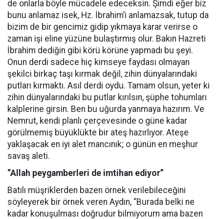
de onlarla böyle mücadele edeceksin. Şimdi eğer biz
bunu anlamaz isek, Hz. İbrahim’i anlamazsak, tutup da
bizim de bir gencimiz gidip yıkmaya karar verirse o
zaman işi eline yüzüne bulaştırmış olur. Bakın Hazreti
İbrahim dediğin gibi körü körüne yapmadı bu şeyi.
Onun derdi sadece hiç kimseye faydası olmayan
şekilci birkaç taşı kırmak değil, zihin dünyalarındaki
putları kırmaktı. Asıl derdi oydu. Tamam olsun, yeter ki
zihin dünyalarındaki bu putlar kırılsın, şüphe tohumları
kalplerine girsin. Ben bu uğurda yanmaya hazırım. Ve
Nemrut, kendi planlı çerçevesinde o güne kadar
görülmemiş büyüklükte bir ateş hazırlıyor. Ateşe
yaklaşacak en iyi alet mancınık; o günün en meşhur
savaş aleti.
“Allah peygamberleri de imtihan ediyor”
Batılı müşriklerden bazen örnek verilebileceğini
söyleyerek bir örnek veren Aydın, “Burada belki ne
kadar konuşulması doğrudur bilmiyorum ama bazen