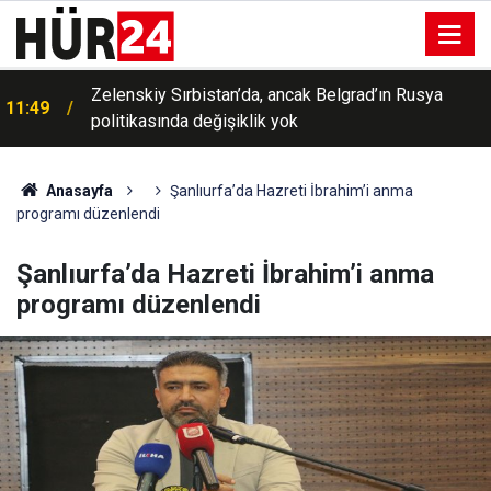
Bursa’daki denetimlerde 7 ayda 40 milyon liranın
11:48
üzerinde idari para cezası uygulandı
Anasayfa
Şanlıurfa’da Hazreti İbrahim’i anma
programı düzenlendi
Şanlıurfa’da Hazreti İbrahim’i anma
programı düzenlendi