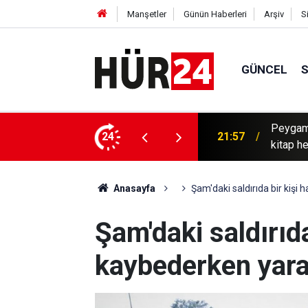
Manşetler
Günün Haberleri
Arşiv
S
GÜNCEL
listin Konvoyu'nda Müslüman olan Sebastian'a
24
21:43
Mardin'd
Anasayfa
Şam'daki saldırıda bir kişi 
Şam'daki saldırıda
kaybederken yaral