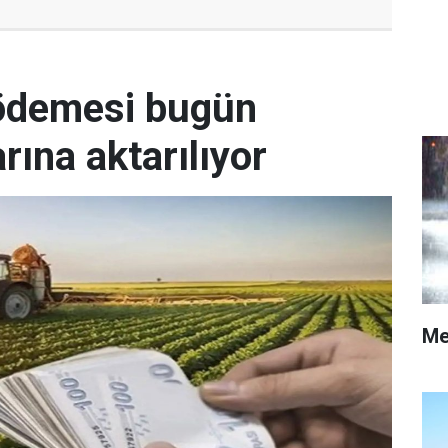
 ödemesi bugün
arına aktarılıyor
Me