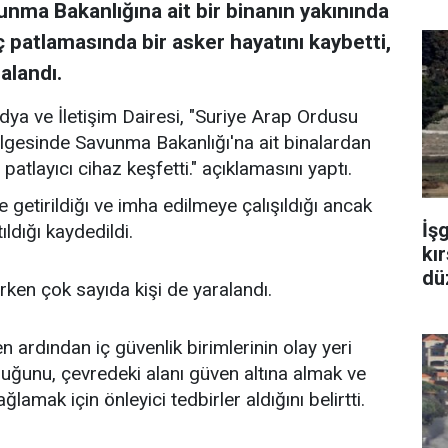
nma Bakanlığına ait bir binanın yakınında
patlamasında bir asker hayatını kaybetti,
alandı.
a ve İletişim Dairesi, "Suriye Arap Ordusu
ölgesinde Savunma Bakanlığı'na ait binalardan
 patlayıcı cihaz keşfetti." açıklamasını yaptı.
 getirildiğı ve imha edilmeye çalışıldığı ancak
İş
ldığı kaydedildi.
kır
dü
ken çok sayıda kişi de yaralandı.
n ardından iç güvenlik birimlerinin olay yeri
uğunu, çevredeki alanı güven altına almak ve
ğlamak için önleyici tedbirler aldığını belirtti.