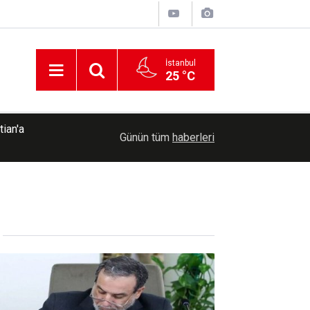
İstanbul
25 °C
21:08
İTTİHADUL ULEMA'dan İstanbul'da hafızlık mer
Günün tüm
haberleri