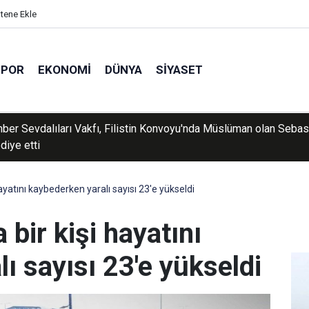
itene Ekle
SPOR
EKONOMI
DÜNYA
SIYASET
e bir iş yeri daha silahlı saldırıya uğradı
hayatını kaybederken yaralı sayısı 23'e yükseldi
 bir kişi hayatını
ı sayısı 23'e yükseldi