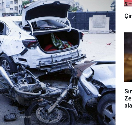
Çi
Sı
Ze
al