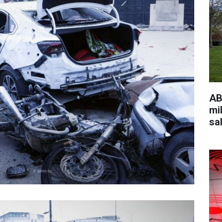
AB
mi
sa