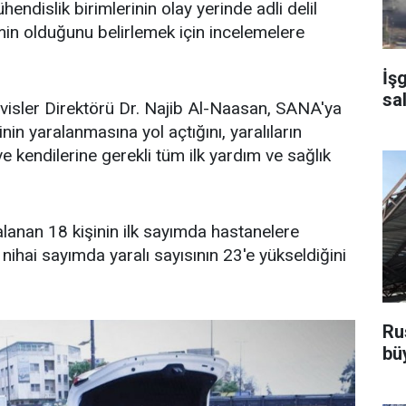
endislik birimlerinin olay yerinde adli delil
in olduğunu belirlemek için incelemelere
İş
sa
visler Direktörü Dr. Najib Al-Naasan, SANA'ya
in yaralanmasına yol açtığını, yaralıların
e kendilerine gerekli tüm ilk yardım ve sağlık
anan 18 kişinin ilk sayımda hastanelere
e nihai sayımda yaralı sayısının 23'e yükseldiğini
Ru
bü