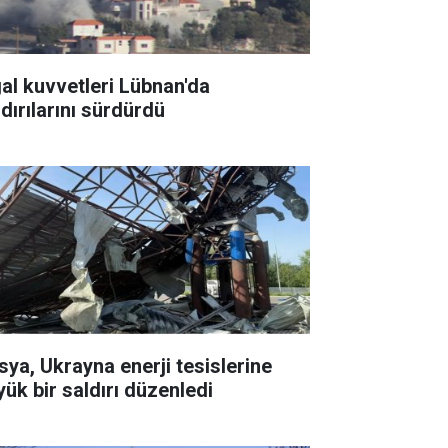
gal kuvvetleri Lübnan'da
ldırılarını sürdürdü
sya, Ukrayna enerji tesislerine
yük bir saldırı düzenledi