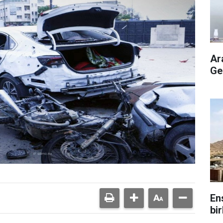
Ar
Ge
En
bir